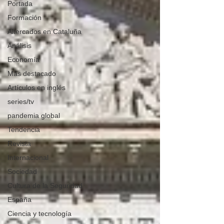
Portada
Formación
Altercados en Cataluña
Análisis
Economía
Más destacado
Artículos en inglés
series/tv
pandemia global
Tendencia
Revista
Internacional
Sociedad
Cultura de la Seguridad
España
Ciencia y tecnología