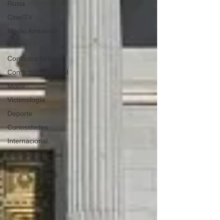
Rusia
Cine/TV
Medio Ambiente
Asia
Conflictos bélicos
Conflictividad social
Motor
Victimología
Deporte
Curiosidades
Internacional
Fuerzas Armadas