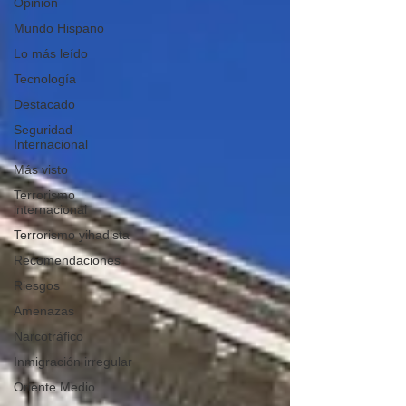
Opinión
Mundo Hispano
Lo más leído
Tecnología
Destacado
Seguridad
Internacional
Más visto
Terrorismo
internacional
Terrorismo yihadista
Recomendaciones
Riesgos
Amenazas
Narcotráfico
Inmigración irregular
Oriente Medio