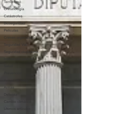
Terrorismo
Criminología
Catástrofes
Bioseguridad
Películas
Crimen organizado
Seguridad Vial
Seguridad ciudadana
Instrucción policial
Salud
Prevención
Armas de fuego
Armas
Defensa
Cambio climático
Últimos artículos