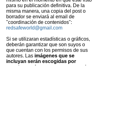
para su publicación definitiva. De la
misma manera, una copia del post o
borrador se enviará al email de
"coordinación de contenidos":
redsafeworld@gmail.com
Si se utilizaran estadísticas o gráficos,
deberán garantizar que son suyos o
que cuentan con los permisos de sus
autores. Las
imágenes que se
incluyan serán escogidas por
nuestro equipo
para asegurarnos de
que están libres de derechos de autor
y, por lo tanto, que puedan utilizarse
libremente. También puedes incluir las
que sean tuyas propias (se
especificará que son de tu autoría).
Si no tienes imágenes pero deseas
incluirlas para hacer más atractivo tu
artículo, incluso alguna infografía,
nosotros podremos hacerlo por tí, si así
lo deseas. Procederíamos a ello en la
maquetación del post, al igual que una