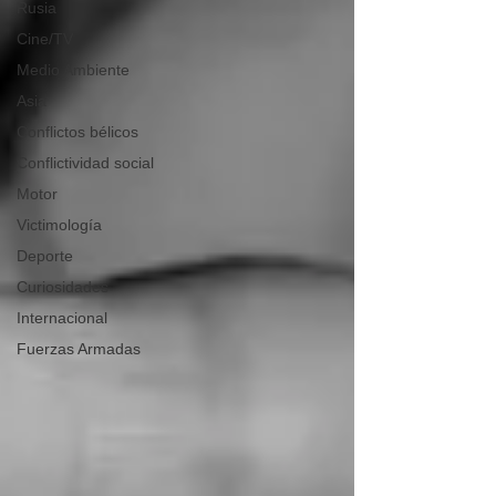
Rusia
Cine/TV
Medio Ambiente
Asia
Conflictos bélicos
Conflictividad social
Motor
Victimología
Deporte
Curiosidades
Internacional
Fuerzas Armadas