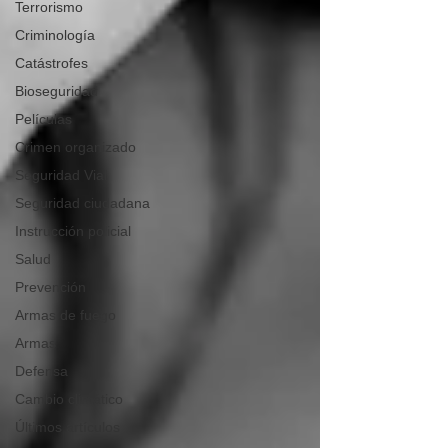
Terrorismo
Criminología
Catástrofes
Bioseguridad
Películas
Crimen organizado
Seguridad Vial
Seguridad ciudadana
Instrucción policial
Salud
Prevención
Armas de fuego
Armas
Defensa
Cambio climático
Últimos artículos