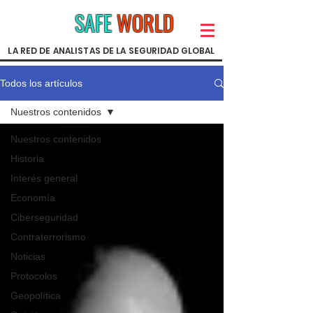
SAFE
WORLD
LA RED DE ANALISTAS DE LA SEGURIDAD GLOBAL
Todos los artículos
Nuestros contenidos
Nuestros contenidos
Historia
Interés general
Economía
Ciberseguridad
Contraterrorismo
Noticias
Protocolos
Geopolítica