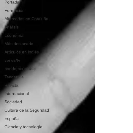
Portada
Formación
Altercados en Cataluña
Análisis
Economía
Más destacado
Artículos en inglés
series/tv
pandemia global
Tendencia
Revista
Internacional
Sociedad
Cultura de la Seguridad
España
Ciencia y tecnología