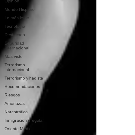
Opinión
Mundo Hispano
Lo más leído
Tecnología
Destacado
Seguridad
Internacional
Más visto
Terrorismo
internacional
Terrorismo yihadista
Recomendaciones
Riesgos
Amenazas
Narcotráfico
Inmigración irregular
Oriente Medio