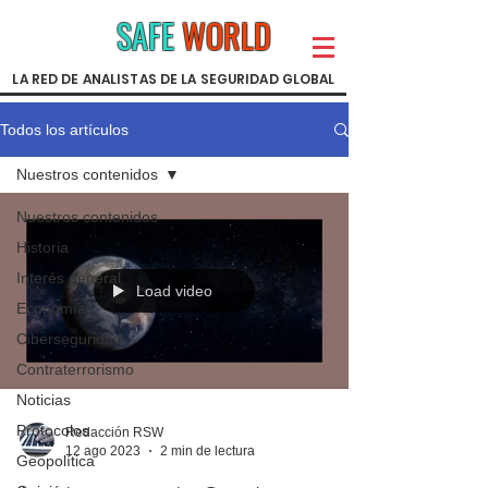
SAFE
WORLD
LA RED DE ANALISTAS DE LA SEGURIDAD GLOBAL
Todos los artículos
Nuestros contenidos
Nuestros contenidos
Historia
Interés general
Load video
Economía
Ciberseguridad
Contraterrorismo
Noticias
Protocolos
Redacción RSW
12 ago 2023
2 min de lectura
Geopolítica