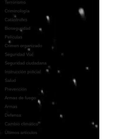
Terrorismo
Criminología
Catástrofes
Bioseguridad
Películas
Crimen organizado
Seguridad Vial
Seguridad ciudadana
Instrucción policial
Salud
Prevención
Armas de fuego
Armas
Defensa
Cambio climático
Últimos artículos