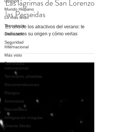
Las lágrimas de San Lorenzo:
Opinión
Mundo Hispano
las Perseidas
Lo más leído
Tecnología
Es uno de los atractivos del verano: te
indicamos su origen y cómo verlas
Destacado
Seguridad
Internacional
Más visto
Terrorismo
internacional
Terrorismo yihadista
Recomendaciones
Riesgos
Amenazas
Narcotráfico
Inmigración irregular
Oriente Medio