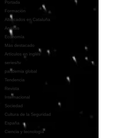
Portada
Formación
Altercados en Cataluña
Análisis
Economía
Más destacado
Artículos en inglés
series/tv
pandemia global
Tendencia
Revista
Internacional
Sociedad
Cultura de la Seguridad
España
Ciencia y tecnología