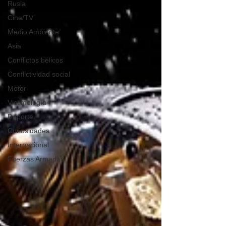
Rusia
Cine/TV
Medio Ambiente
Asia
Conflictos bélicos
Conflictividad social
Motor
Victimología
Deporte
Curiosidades
Internacional
Fuerzas Armadas