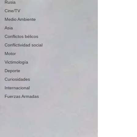
Rusia
Cine/TV
Medio Ambiente
Asia
Conflictos bélicos
Conflictividad social
Motor
Victimología
Deporte
Curiosidades
Internacional
Fuerzas Armadas