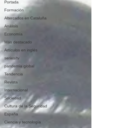
Portada
Formación
Altercados en Cataluña
Análisis
Economía
Más destacado
Artículos en inglés
series/tv
pandemia global
Tendencia
Revista
Internacional
Sociedad
Cultura de la Seguridad
España
Ciencia y tecnología