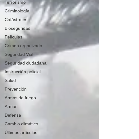
Terrorismo
Criminología
Catástrofes
Bioseguridad
Películas
Crimen organizado
Seguridad Vial
Seguridad ciudadana
Instrucción policial
Salud
Prevención
Armas de fuego
Armas
Defensa
Cambio climático
Últimos artículos