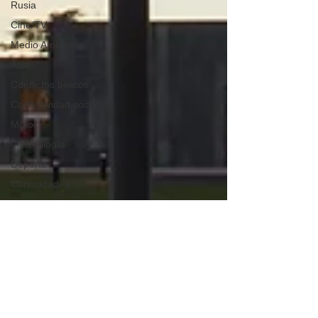
Rusia
Cine/TV
Medio Ambiente
Asia
Conflictos bélicos
Conflictividad social
Motor
Victimología
Deporte
Curiosidades
Internacional
Fuerzas Armadas