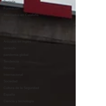
Portada
Formación
Altercados en Cataluña
Análisis
Economía
Más destacado
Artículos en inglés
series/tv
pandemia global
Tendencia
Revista
Internacional
Sociedad
Cultura de la Seguridad
España
Ciencia y tecnología