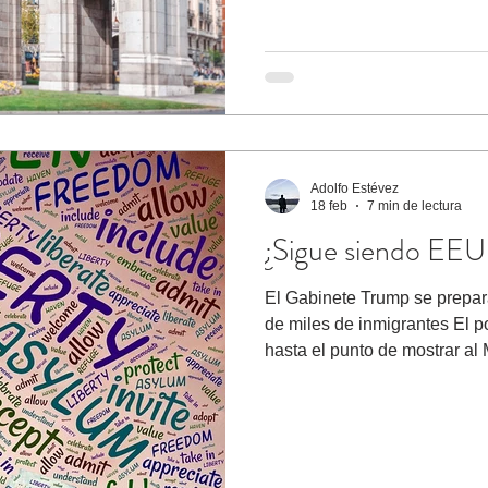
ocupaba el puesto 15º. Que 
Adolfo Estévez
18 feb
7 min de lectura
¿Sigue siendo EEUU 
El Gabinete Trump se prepar
de miles de inmigrantes El p
hasta el punto de mostrar a
hombre más influyente de La 
Unidos, aunque para ello el 
vale solo. Bastó que todos lo
Planeta emitieran el audio de
llamada Cindy, de origen sa