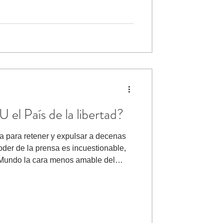
haya sido fruto de una buen
el País de la libertad?
a para retener y expulsar a decenas
oder de la prensa es incuestionable,
l Mundo la cara menos amable del
Tierra, el presidente de los Estados
actual inquilino de la Casa Blanca se
s canales de televisión e Internet del
 la terrible escena de una niña
lvado