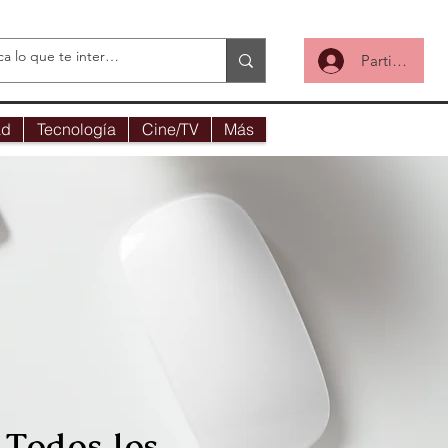
Participa
ad
Tecnología
Cine/TV
Más
Todos los