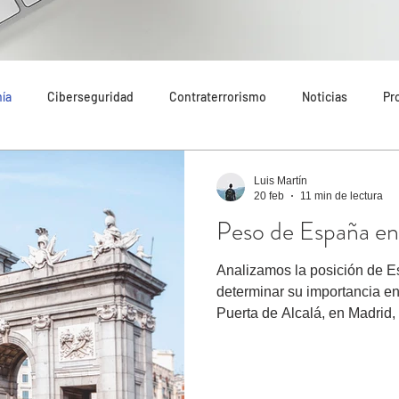
ía
Ciberseguridad
Contraterrorismo
Noticias
Pr
do
Tecnología
Destacado
Seguridad Internacional
Luis Martín
20 feb
11 min de lectura
Peso de España e
endaciones
Riesgos
Amenazas
Narcotráfico
Inm
Analizamos la posición de E
determinar su importancia en
n Cataluña
Análisis
Economía
Más destacado
Art
Puerta de Alcalá, en Madrid, f
construido tras la caída de
puestos entre las mayores economías del Mundo , colocándose
como la 12ª, con el actual G
anterior legislatura, con un 