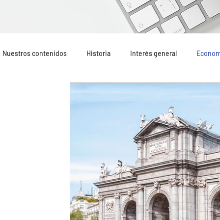
Nuestros contenidos
Historia
Interés general
Econom
Geopolítica
Opinión
Mundo Hispano
Lo más leí
Terrorismo internacional
Terrorismo yihadista
Recom
Oriente Medio
Portada
Formación
Altercados e