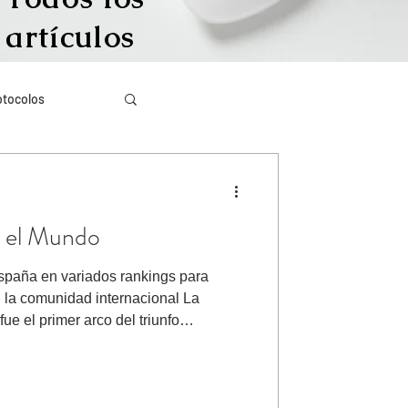
artículos
otocolos
Más visto
n el Mundo
igración irregular
spaña en variados rankings para
 la comunidad internacional La
ículos en inglés
ue el primer arco del triunfo
l Imperio Romano España ascendió tres
obierno social-comunista. En la
partido conservador en el poder,