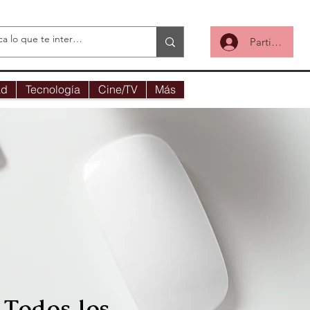
Participa
ad
Tecnología
Cine/TV
Más
Todos los