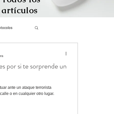
artículos
otocolos
Más visto
ura
s por si te sorprende un
igración irregular
r ante un ataque terrorista
ículos en inglés
calle o en cualquier otro lugar.