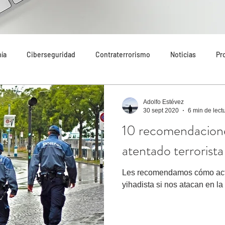
ía
Ciberseguridad
Contraterrorismo
Noticias
Pr
do
Tecnología
Destacado
Seguridad Internacional
Adolfo Estévez
30 sept 2020
6 min de lect
10 recomendacione
endaciones
Riesgos
Amenazas
Narcotráfico
Inm
atentado terrorista
Les recomendamos cómo actua
n Cataluña
Análisis
Economía
Más destacado
Art
yihadista si nos atacan en la 