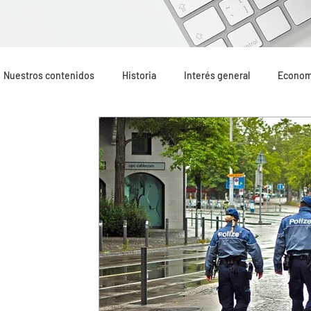
Nuestros contenidos
Historia
Interés general
Econom
Geopolítica
Opinión
Mundo Hispano
Lo más leí
Terrorismo internacional
Terrorismo yihadista
Recom
Oriente Medio
Portada
Formación
Altercados e