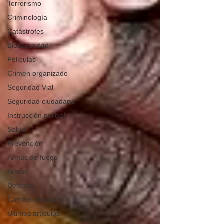
Terrorismo
Criminología
Catástrofes
Bioseguridad
Películas
Crimen organizado
Seguridad Vial
Seguridad ciudadana
Instrucción policial
Salud
Prevención
Armas de fuego
Armas
Defensa
Cambio climático
Últimos artículos