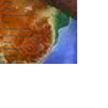
Rusia
Cine/TV
Medio Ambiente
Asia
Conflictos bélicos
Conflictividad social
Motor
Victimología
Deporte
Curiosidades
Internacional
Fuerzas Armadas