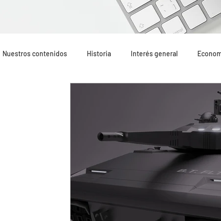
Nuestros contenidos
Historia
Interés general
Econom
Geopolítica
Opinión
Mundo Hispano
Lo más leí
Terrorismo internacional
Terrorismo yihadista
Recom
Oriente Medio
Portada
Formación
Altercados e