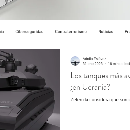
ía
Ciberseguridad
Contraterrorismo
Noticias
Pr
do
Tecnología
Destacado
Seguridad Internacional
Adolfo Estévez
31 ene 2023
18 min de lec
Los tanques más a
endaciones
Riesgos
Amenazas
Narcotráfico
Inm
¿en Ucrania?
Zelenzki considera que son c
n Cataluña
Análisis
Economía
Más destacado
Art