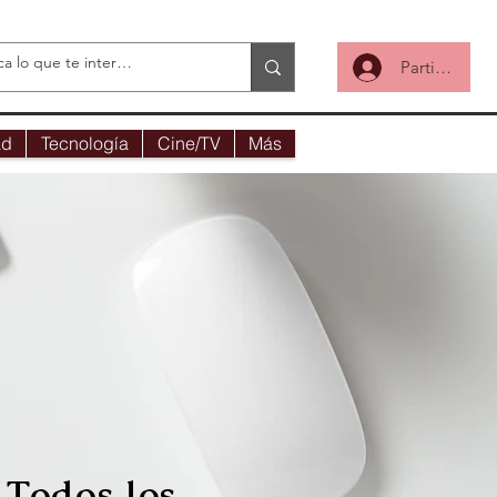
Participa
ad
Tecnología
Cine/TV
Más
Todos los