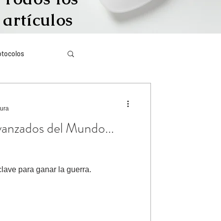
artículos
otocolos
Más visto
tura
vanzados del Mundo...
igración irregular
lave para ganar la guerra.
ículos en inglés