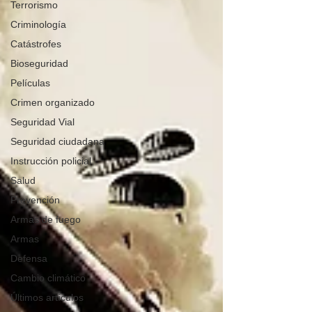
Terrorismo
Criminología
Catástrofes
Bioseguridad
Películas
Crimen organizado
Seguridad Vial
Seguridad ciudadana
Instrucción policial
Salud
Prevención
Armas de fuego
Armas
Defensa
Cambio climático
Últimos artículos