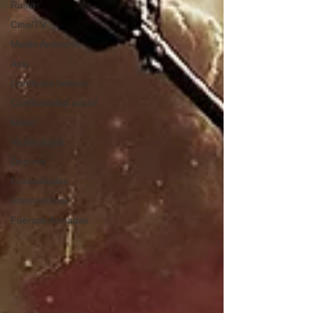
Rusia
Cine/TV
Medio Ambiente
Asia
Conflictos bélicos
Conflictividad social
Motor
Victimología
Deporte
Curiosidades
Internacional
Fuerzas Armadas