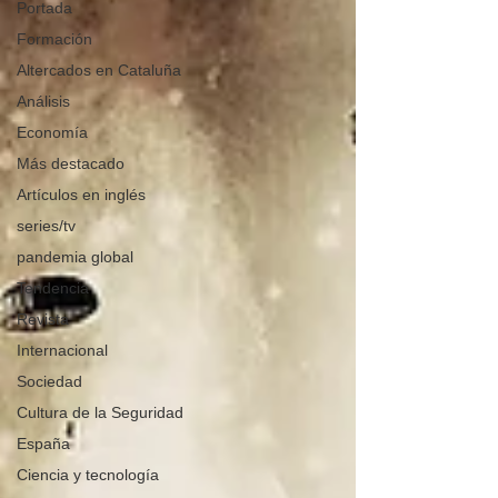
Portada
Formación
Altercados en Cataluña
Análisis
Economía
Más destacado
Artículos en inglés
series/tv
pandemia global
Tendencia
Revista
Internacional
Sociedad
Cultura de la Seguridad
España
Ciencia y tecnología