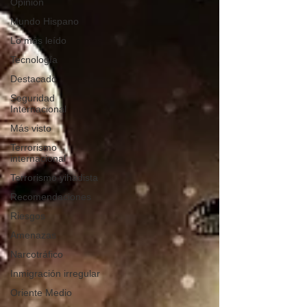
Opinión
Mundo Hispano
Lo más leído
Tecnología
Destacado
Seguridad
Internacional
Más visto
Terrorismo
internacional
Terrorismo yihadista
Recomendaciones
Riesgos
Amenazas
Narcotráfico
Inmigración irregular
Oriente Medio