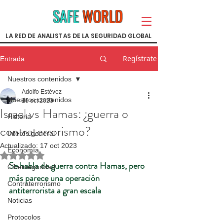
SAFE
WORLD
LA RED DE ANALISTAS DE LA SEGURIDAD GLOBAL
Regístrate
Entrada
Nuestros contenidos
Adolfo Estévez
Nuestros contenidos
16 oct 2023
Israel vs Hamas: ¿guerra o
Historia
contraterrorismo?
Interés general
Actualizado:
17 oct 2023
Economía
Obtuvo NaN de 5 estrellas.
Se habla de guerra contra Hamas, pero 
Ciberseguridad
más parece una operación 
Contraterrorismo
antiterrorista a gran escala
Noticias
Protocolos