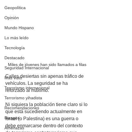
Geopolítica
Opinión
Mundo Hispano
Lo más leído
Tecnología
Destacado
Miles de jóvenes han sido llamados a filas
Seguridad Internacional
Calles desiertas sin apenas tráfico de 
Más visto
vehículos. La seguridad se ha 
Terrorismo internacional
reforzado al máximo. 
Terrorismo yihadista
Ni siquiera la población tiene claro si lo 
Recomendaciones
que está sucediendo actualmente en 
Riesgos
Israel (o Palestina) es una guerra o 
debe enmarcarse dentro del contexto 
Amenazas