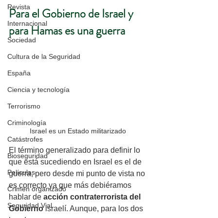
Revista
Para el Gobierno de Israel y 
Internacional
para Hamas es una guerra
Sociedad
Cultura de la Seguridad
España
Ciencia y tecnología
Terrorismo
Criminología
Israel es un Estado militarizado
Catástrofes
El término generalizado para definir lo 
Bioseguridad
que está sucediendo en Israel es el de 
Películas
guerra, pero desde mi punto de vista no 
es correcto ya que más debiéramos 
Crimen organizado
hablar de 
acción contraterrorista del 
Seguridad Vial
Gobierno
 israelí. Aunque, para los dos 