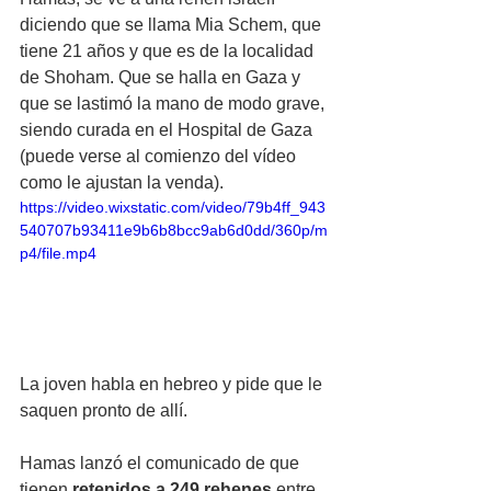
diciendo que se llama Mia Schem, que 
tiene 21 años y que es de la localidad 
de Shoham. Que se halla en Gaza y 
que se lastimó la mano de modo grave, 
siendo curada en el Hospital de Gaza 
(puede verse al comienzo del vídeo 
como le ajustan la venda). 
https://video.wixstatic.com/video/79b4ff_943
540707b93411e9b6b8bcc9ab6d0dd/360p/m
p4/file.mp4
La joven habla en hebreo y pide que le 
saquen pronto de allí.
Hamas lanzó el comunicado de que 
tienen 
retenidos a 249 rehenes
 entre 