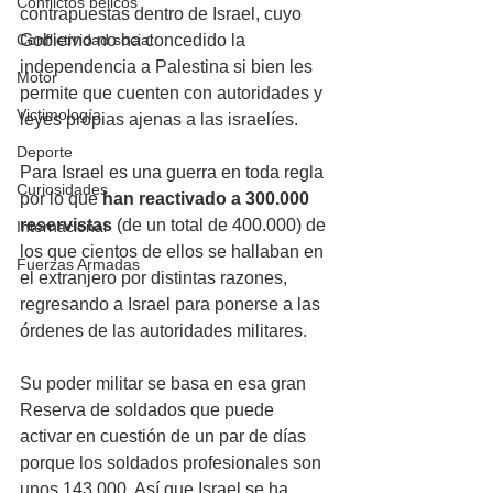
Conflictos bélicos
contrapuestas dentro de Israel, cuyo 
Gobierno no ha concedido la 
Conflictividad social
independencia a Palestina si bien les 
Motor
permite que cuenten con autoridades y 
Victimología
leyes propias ajenas a las israelíes.
Deporte
Para Israel es una guerra en toda regla 
Curiosidades
por lo que
 han reactivado a 300.000 
reservistas
 (de un total de 400.000) de 
Internacional
los que cientos de ellos se hallaban en 
Fuerzas Armadas
el extranjero por distintas razones, 
regresando a Israel para ponerse a las 
órdenes de las autoridades militares. 
Su poder militar se basa en esa gran 
Reserva de soldados que puede 
activar en cuestión de un par de días 
porque los soldados profesionales son 
unos 143.000. Así que Israel se ha 