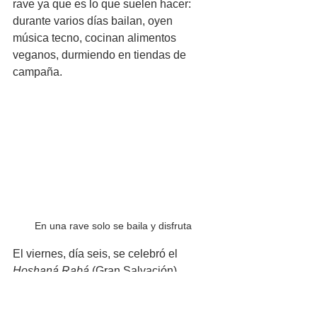
rave ya que es lo que suelen hacer: 
durante varios días bailan, oyen 
música tecno, cocinan alimentos 
veganos, durmiendo en tiendas de 
campaña. 
En una rave solo se baila y disfruta
El viernes, día seis, se celebró el 
Hoshaná Rabá
 (Gran Salvación), 
seguido del Simjat Torá - alegría de la 
Torá - al sábado siguiente, día 7, el de 