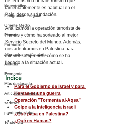
de terrorismo-contraterrorismo que 
Narcotráfico
lamentablemente es habitual en el 
País, desde su fundación. 
Inmigración irregular
Oriente Medio
Analizamos la operación terrorista de 
Portada
Hamas y cómo ha sorteado al mejor 
Servicio Secreto del Mundo. Además, 
Formación
nos adentramos en Palestina para 
Altercados en Cataluña
intentar comprender cómo se ha 
llegado a la situación actual.
Análisis
Economía
Índice
Más destacado
Para el Gobierno de Israel y para 
Artículos en inglés
Hamas es una guerra
Operación "Tormenta al-Aqsa"
series/tv
Golpe a la Inteligencia israelí
pandemia global
¿Qué pasa en Palestina?
¿Qué es Hamas?
Tendencia