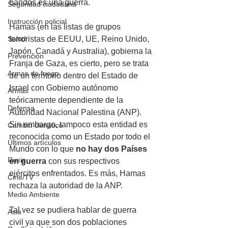
bandos es una guerra. 
Seguridad ciudadana
Instrucción policial
Hamas (en las listas de grupos 
terroristas de EEUU, UE, Reino Unido, 
Salud
Japón, Canadá y Australia), gobierna la 
Prevención
Franja de Gaza, es cierto, pero se trata 
Armas de fuego
de un territorio dentro del Estado de 
Israel con Gobierno autónomo 
Armas
teóricamente dependiente de la 
Defensa
Autoridad Nacional Palestina (ANP). 
Sin embargo, tampoco esta entidad es 
Cambio climático
reconocida como un Estado por todo el 
Últimos artículos
Mundo con lo que 
no hay dos Países 
Rusia
en guerra 
con sus respectivos 
ejércitos enfrentados. Es más, Hamas 
Cine/TV
rechaza la autoridad de la ANP.
Medio Ambiente
Tal vez se pudiera hablar de guerra 
Asia
civil ya que son dos poblaciones 