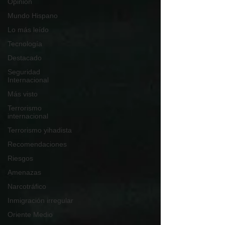
Opinión
Mundo Hispano
Lo más leído
Tecnología
Destacado
Seguridad
Internacional
Más visto
Terrorismo
internacional
Terrorismo yihadista
Recomendaciones
Riesgos
Amenazas
Narcotráfico
Inmigración irregular
Oriente Medio