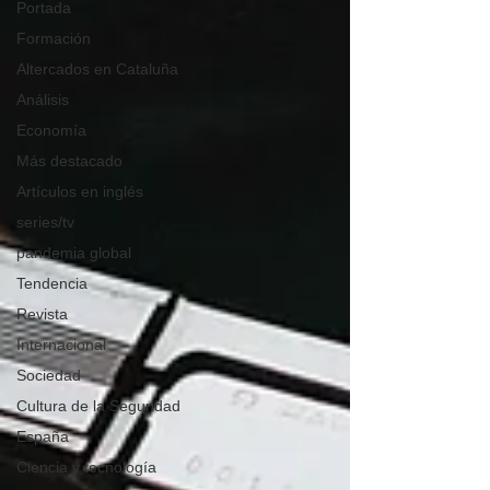
Portada
Formación
Altercados en Cataluña
Análisis
Economía
Más destacado
Artículos en inglés
series/tv
pandemia global
Tendencia
Revista
Internacional
Sociedad
Cultura de la Seguridad
España
Ciencia y tecnología