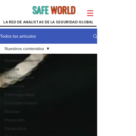
SAFE
WORLD
LA RED DE ANALISTAS DE LA SEGURIDAD GLOBAL
Todos los artículos
Nuestros contenidos
Nuestros contenidos
Historia
Interés general
Economía
Ciberseguridad
Contraterrorismo
Noticias
Protocolos
Geopolítica