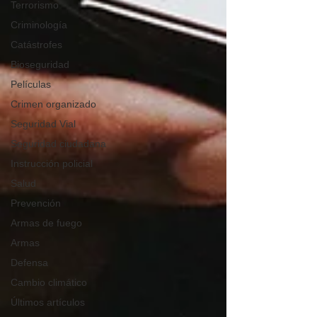
Terrorismo
Criminología
Catástrofes
Bioseguridad
Películas
Crimen organizado
Seguridad Vial
Seguridad ciudadana
Instrucción policial
Salud
Prevención
Armas de fuego
Armas
Defensa
Cambio climático
Últimos artículos