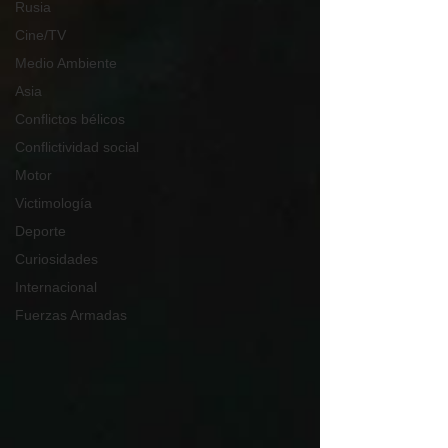
Rusia
Cine/TV
Medio Ambiente
Asia
Conflictos bélicos
Conflictividad social
Motor
Victimología
Deporte
Curiosidades
Internacional
Fuerzas Armadas