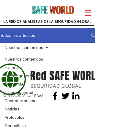
SAFE
WORLD
LA RED DE ANALISTAS DE LA SEGURIDAD GLOBAL
Todos los artículos
Nuestros contenidos
Nuestros contenidos
Historia
Interés general
Economía
Ciberseguridad
©
2008-2026
por RSW
Contraterrorismo
Noticias
Protocolos
Geopolítica