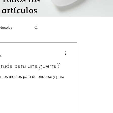
artículos
otocolos
Más visto
ra
rada para una guerra?
igración irregular
entes medios para defenderse y para
ículos en inglés