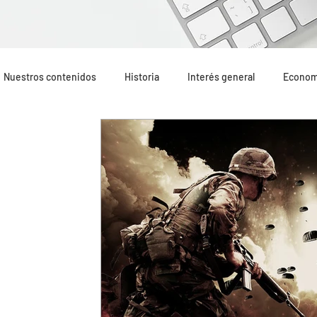
Nuestros contenidos
Historia
Interés general
Econom
Geopolítica
Opinión
Mundo Hispano
Lo más leí
Terrorismo internacional
Terrorismo yihadista
Recom
Oriente Medio
Portada
Formación
Altercados e