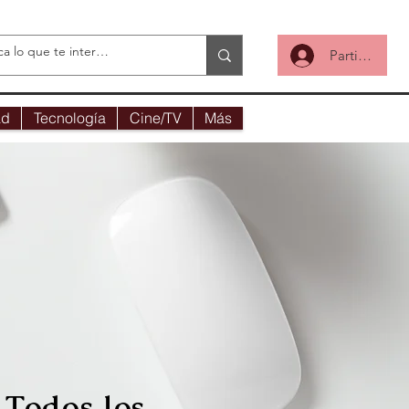
Participa
ad
Tecnología
Cine/TV
Más
Todos los