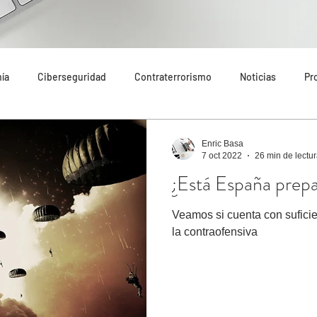
ía
Ciberseguridad
Contraterrorismo
Noticias
Pr
do
Tecnología
Destacado
Seguridad Internacional
Enric Basa
7 oct 2022
26 min de lectu
¿Está España prepa
endaciones
Riesgos
Amenazas
Narcotráfico
Inm
Veamos si cuenta con sufici
la contraofensiva
n Cataluña
Análisis
Economía
Más destacado
Art