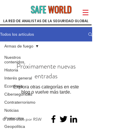
SAFE
WORLD
LA RED DE ANALISTAS DE LA SEGURIDAD GLOBAL
Todos los artículos
Armas de fuego
Nuestros
contenidos
Próximamente nuevas
Historia
entradas
Interés general
Economía
Explora otras categorías en este
blog o vuelve más tarde.
Ciberseguridad
Contraterrorismo
Noticias
Protocolos
©
2008-2026
por RSW
Geopolítica