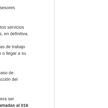
sesores 
os servicios 
 en definitiva. 
as de trabajo 
 o llegar a su 
caso de 
cción del 
era ser 
lamadas al 016 