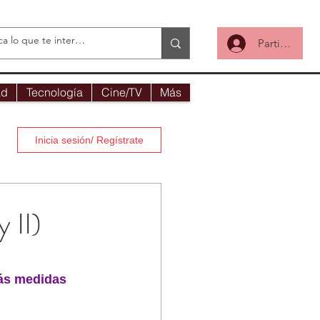
Participa
ad
Tecnología
Cine/TV
Más
Inicia sesión/ Regístrate
 II)
más medidas 