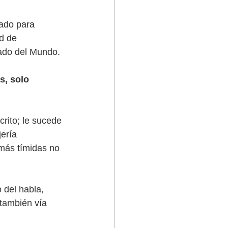
ado para 
d de 
ado del Mundo. 
s, solo 
rito; le sucede 
ería 
más tímidas no 
 del habla, 
también vía 