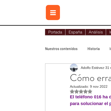
Portada
España
Análisis
I
Nuestros contenidos
Historia
Adolfo Estévez
31 
Contraterrorismo
Noticias
Cómo errad
Actualizado:
9 nov 2022
Lo más leído
Tecnología
Obtuvo NaN de 5 es
El teléfono 016 ha
para solucionar el
Terrorismo internacional
Terr