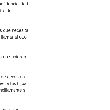
onfidencialidad 
tro del 
es que necesita 
llamar al 016 
es no supieran 
d de acceso a 
r a tus hijos, 
ncillamente si 