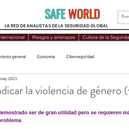
SAFE
WORLD
LA RED DE ANALISTAS DE LA SEGURIDAD GLOBAL
nternacional
Riesgos y amenazas
Cultura de la Segurid
Interés general
Economía
Ciberseguridad
may 2021
Protocolos
Geopolítica
Opinión
Mundo Hispano
icar la violencia de género (y
Destacado
Seguridad Internacional
Más visto
trellas.
 demostrado ser de gran utilidad pero se requieren 
 problema
orismo yihadista
Recomendaciones
Riesgos