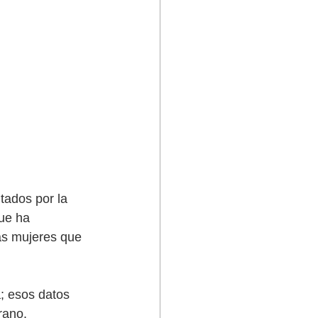
itados por la 
ue ha 
as mujeres que 
; esos datos 
rano.