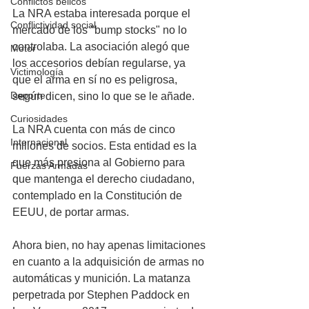
Conflictos bélicos
La NRA estaba interesada porque el 
Conflictividad social
mercado de los "bump stocks" no lo 
controlaba. La asociación alegó que 
Motor
los accesorios debían regularse, ya 
Victimología
que el arma en sí no es peligrosa, 
Deporte
según dicen, sino lo que se le añade. 
Curiosidades
La NRA cuenta con más de cinco 
Internacional
millones de socios. Esta entidad es la 
que más presiona al Gobierno para 
Fuerzas Armadas
que mantenga el derecho ciudadano, 
contemplado en la Constitución de 
EEUU, de portar armas. 
Ahora bien, no hay apenas limitaciones 
en cuanto a la adquisición de armas no 
automáticas y munición. La matanza 
perpetrada por Stephen Paddock en 