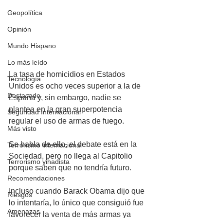
Geopolítica
Opinión
Mundo Hispano
Lo más leído
La tasa de homicidios en Estados 
Tecnología
Unidos es ocho veces superior a la de 
Destacado
España y, sin embargo, nadie se 
plantea en la gran superpotencia 
Seguridad Internacional
regular el uso de armas de fuego. 
Más visto
Se habla de ello, el debate está en la 
Terrorismo internacional
Sociedad, pero no llega al Capitolio 
Terrorismo yihadista
porque saben que no tendría futuro. 
Recomendaciones
Incluso cuando Barack Obama dijo que 
Riesgos
lo intentaría, lo único que consiguió fue 
Amenazas
favorecer la venta de más armas ya 