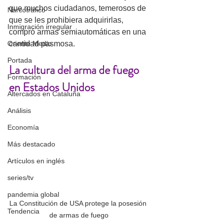
que muchos ciudadanos, temerosos de 
Narcotráfico
que se les prohibiera adquirirlas, 
Inmigración irregular
compró armas semiautomáticas en una 
cantidad pasmosa. 
Oriente Medio
Portada
La cultura del arma de fuego 
Formación
en Estados Unidos
Altercados en Cataluña
Análisis
Economía
Más destacado
Artículos en inglés
series/tv
pandemia global
La Constitución de USA protege la posesión 
Tendencia
de armas de fuego