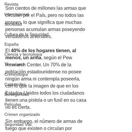
Revista
Son cientos de millones las armas que 
Internacional
circulan por el País, pero no todos las 
poseen, lo que significa que muchas 
Sociedad
personas acumulan armas poseyendo 
Cultura de la Seguridad
verdaderos arsenales. 
España
El 
40% de los hogares tienen, al 
Ciencia y tecnología
menos, un arma
, según el Pew 
Terrorismo
Research Center. Un 70% de la 
población estadounidense no posee 
Criminología
ningún arma ni contempla poseerla, 
Catástrofes
con lo que la imagen de que en los 
Estados Unidos todos los ciudadanos 
Bioseguridad
tienen una pistola o un fusil en su casa 
Películas
no es cierta.
Crimen organizado
Sin embargo, el número de armas de 
Seguridad Vial
fuego que existen o circulan por 