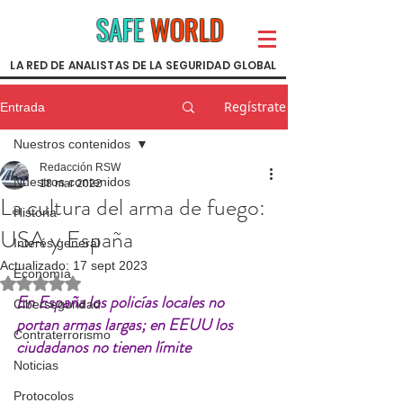
SAFE
WORLD
LA RED DE ANALISTAS DE LA SEGURIDAD GLOBAL
Regístrate
Entrada
Nuestros contenidos
Redacción RSW
Nuestros contenidos
18 mar 2022
La cultura del arma de fuego:
Historia
USA y España
Interés general
Actualizado:
17 sept 2023
Economía
Obtuvo NaN de 5 estrellas.
En España los policías locales no 
Ciberseguridad
portan armas largas; en EEUU los 
Contraterrorismo
ciudadanos no tienen límite
Noticias
Protocolos