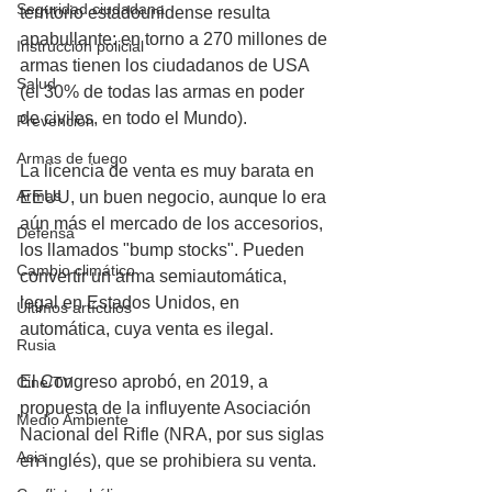
Seguridad ciudadana
territorio estadounidense resulta 
apabullante: en torno a 270 millones de 
Instrucción policial
armas tienen los ciudadanos de USA 
Salud
(el 30% de todas las armas en poder 
de civiles, en todo el Mundo).
Prevención
Armas de fuego
La licencia de venta es muy barata en 
Armas
EEUU, un buen negocio, aunque lo era 
aún más el mercado de los accesorios, 
Defensa
los llamados "bump stocks". Pueden 
Cambio climático
convertir un arma semiautomática, 
legal en Estados Unidos, en 
Últimos artículos
automática, cuya venta es ilegal. 
Rusia
El Congreso aprobó, en 2019, a 
Cine/TV
propuesta de la influyente Asociación 
Medio Ambiente
Nacional del Rifle (NRA, por sus siglas 
Asia
en inglés), que se prohibiera su venta. 