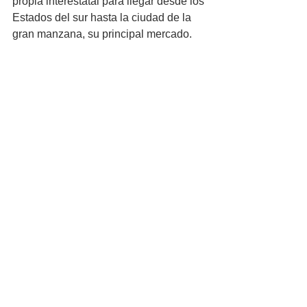
propia interestatal para llegar desde los 
Estados del sur hasta la ciudad de la 
gran manzana, su principal mercado. 
La Policía neoyorkina está desbordada 
llegando al punto de dar dinero o 
tablets a quiénes entreguen 
voluntariamente sus armas de fuego no 
haciéndoles preguntas sobre dónde o 
cómo las adquirieron. 
Diferencias entre EEUU y 
España en cuanto a las armas