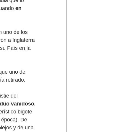
idia que lo 
cuando 
en 
n uno de los 
on a Inglaterra 
su País en la 
 que uno de 
ía retirado. 
stie del 
iduo vanidoso, 
erístico bigote 
a época). De 
lejos y de una 