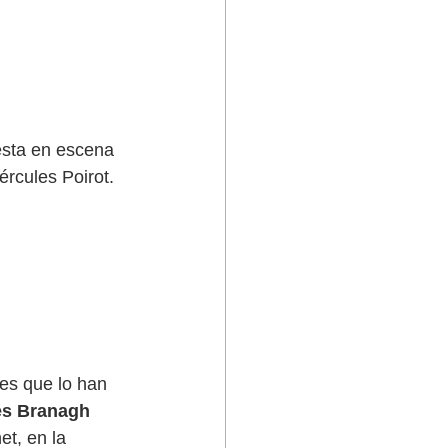
sta en escena 
ércules Poirot. 
es que lo han 
es Branagh
t, en la 