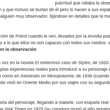
pulcritud que rallaba la obse
 y que incluso se burlan de él pero lo hacen a sus espa
 alguien muy observador, fijándose en detalles que la m
ríen de Poirot cuando le ven, llevados por la envidia pu
do a lo que ellos no son capaces con todos sus medios: s
en la observación
. 
 vez en la novela 
El misterioso caso de Styles
, de 1920.
ias experiencias reales para introducir a su personaje 
n como en 
Asesinato en Mesopotamia
, de 1936 (cuando 
stie vivió en Oriente Medio por sus viajes con su segund
rta del personaje, llegando a matarle, con esquela real 
w York Times en 1975 (su creadora murió al año siguien