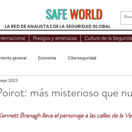
SAFE
WORLD
LA RED DE ANALISTAS DE LA SEGURIDAD GLOBAL
nternacional
Riesgos y amenazas
Cultura de la Segurid
Interés general
Economía
Ciberseguridad
sept 2023
Protocolos
Geopolítica
Opinión
Mundo Hispano
oirot: más misterioso que n
Destacado
Seguridad Internacional
Más visto
trellas.
Kennett Branagh lleva el personaje a las calles de la V
orismo yihadista
Recomendaciones
Riesgos