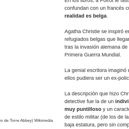
En los libros, a Poirot le fast
confundan con un francés 
realidad es belga
. 
Agatha Christie se inspiró e
refugiados belgas que llegar
tras la invasión alemana de 
Primera Guerra Mundial. 
La genial escritora imaginó
ellos pudiera ser un ex-polic
La descripción que hizo Chri
detective fue la de un 
indiv
muy puntilloso
 y un caract
de estilo militar (de los de l
ivo de Torre Abbey) Wikimedia
baja estatura, pero sin comp