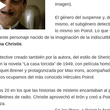
imagen).
El género del suspense y, de
mismo, el subgénero detecti
lo mismo sin Poirot. Lo que
este personaje nacido de la imaginación de la indiscutib
ha Christie
. 
etective creado también por la autora, del estilo de Sher
en la novela “La casa torcida” de 1949, con película ho
Paquet-Brener y protagonizada por Max Irons, acompañad
nos ocupamos del más conocido Hércules Poirot. 
s 20 en los que las historias de misterio encantaban al 
lletines de radio. Christie aprovechó el tirón y creó a Poi
za. 