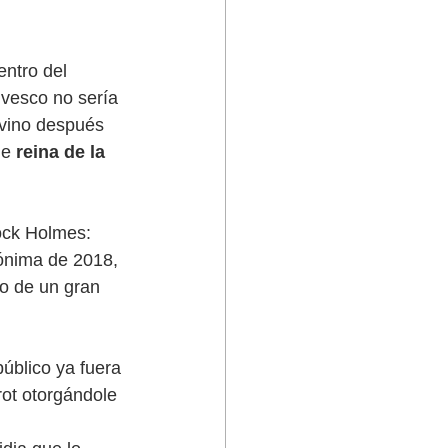
ntro del 
vesco no sería 
 vino después 
le 
reina de la 
lock Holmes: 
mónima de 2018, 
o de un gran 
público ya fuera 
rot otorgándole 