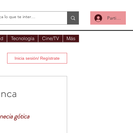
Participa
ad
Tecnología
Cine/TV
Más
Inicia sesión/ Regístrate
unca
enecia gótica