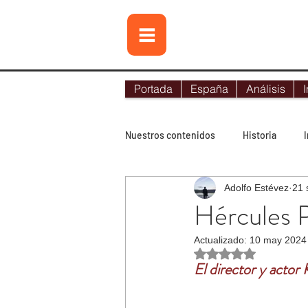
Portada
España
Análisis
I
Nuestros contenidos
Historia
Adolfo Estévez
21 
Contraterrorismo
Noticias
Hércules P
Actualizado:
10 may 2024
Lo más leído
Tecnología
Obtuvo NaN de 5 es
El director y actor 
Terrorismo internacional
Terr