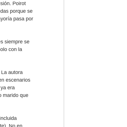
sión. Poirot 
ldas porque se 
ayoría pasa por 
es siempre se 
olo con la 
 La autora 
en escenarios 
ya era 
o marido que 
incluida 
te). No en 