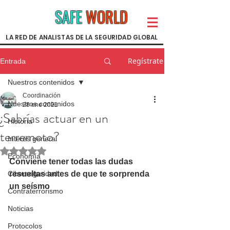
SAFE
WORLD
LA RED DE ANALISTAS DE LA SEGURIDAD GLOBAL
Regístrate
Entrada
Nuestros contenidos
Coordinación
Nuestros contenidos
28 ene 2021
¿Sabrías actuar en un
Historia
terremoto?
Interés general
Obtuvo NaN de 5 estrellas.
Economía
Conviene tener todas las dudas 
Ciberseguridad
resueltas antes de que te sorprenda 
un seísmo
Contraterrorismo
Noticias
Protocolos