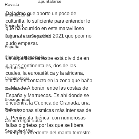
apuntalarse
Revista
Dejadme que aporte un poco de 
Internacional
culturilla, lo suficiente para entender lo 
Sociedad
que ha ocurrido en este maravilloso 
lugar al comienzo de 2021 que peor no 
Cultura de la Seguridad
pudo empezar. 
España
Ciencia y tecnología
La superficie terrestre está dividida en 
placas continentales, dos de las 
Terrorismo
cuales, la euroasiática y la africana, 
Criminología
entran en contacto en la zona que baña 
el Mar de Alborán, entre las costas de 
Catástrofes
España y Marruecos. Es ahí donde se 
Bioseguridad
encuentra la Cuenca de Granada, una 
Películas
de las zonas sísmicas más intensas de 
la Península Ibérica, con numerosas 
Crimen organizado
fallas o grietas por las que se libera 
Seguridad Vial
energía procedente del manto terrestre.