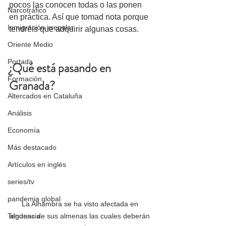
pocos las conocen todas o las ponen 
Narcotráfico
en práctica. Así que tomad nota porque 
Inmigración irregular
tendréis que adquirir algunas cosas. 
Oriente Medio
Portada
¿Qué está pasando en 
Formación
Granada?
Altercados en Cataluña
Análisis
Economía
Más destacado
Artículos en inglés
series/tv
pandemia global
La Alhambra se ha visto afectada en 
algunas de sus almenas las cuales deberán 
Tendencia