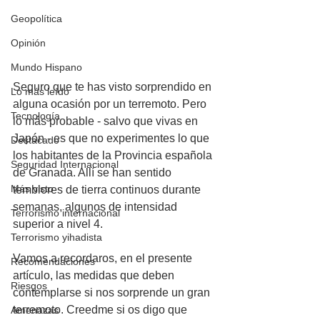
Geopolítica
Opinión
Mundo Hispano
Seguro que te has visto sorprendido en 
Lo más leído
alguna ocasión por un terremoto. Pero 
Tecnología
lo más probable - salvo que vivas en 
Japón - es que no experimentes lo que 
Destacado
los habitantes de la Provincia española 
Seguridad Internacional
de Granada. Allí se han sentido 
Más visto
temblores de tierra continuos durante 
semanas, algunos de intensidad 
Terrorismo internacional
superior a nivel 4. 
Terrorismo yihadista
Vamos a recordaros, en el presente 
Recomendaciones
artículo, las medidas que deben 
Riesgos
contemplarse si nos sorprende un gran 
terremoto. Creedme si os digo que 
Amenazas