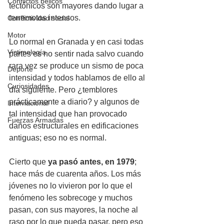
Conflictos bélicos
tectónicos son mayores dando lugar a 
terremotos intensos.
Conflictividad social
Motor
Lo normal en Granada y en casi todas 
Victimología
partes es no sentir nada salvo cuando 
rara vez se produce un sismo de poca 
Deporte
intensidad y todos hablamos de ello al 
Curiosidades
día siguiente. Pero ¿temblores 
prácticamente a diario? y algunos de 
Internacional
tal intensidad que han provocado 
Fuerzas Armadas
daños estructurales en edificaciones 
antiguas; eso no es normal. 
Cierto que 
ya pasó antes, en 1979
; 
hace más de cuarenta años. Los más 
jóvenes no lo vivieron por lo que el 
fenómeno les sobrecoge y muchos 
pasan, con sus mayores, la noche al 
raso por lo que pueda pasar, pero eso 