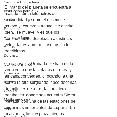
Seguridad ciudadana
El manto del planeta se encuentra a 
Instrucción policial
más de treinta kilómetros de 
profundidad y sobre el mismo se 
Salud
mueve la corteza terrestre. He escrito 
Prevención
bien, "se mueve" y es que los 
Armas de fuego
continentes se desplazan a distintas 
velocidades aunque nosotros no lo 
Armas
percibimos.
Defensa
En el caso de Granada, se trata de la 
Cambio climático
zona en la que las placas europea y 
Últimos artículos
africana convergen, chocando la una 
Rusia
contra la otra surgiendo, hace decenas 
de millones de años, la cordillera 
Cine/TV
penibética, donde se encuentra Sierra 
Medio Ambiente
Nevada, con una de las estaciones de 
esquí más importantes de España. En 
Asia
ocasiones, los desplazamientos 