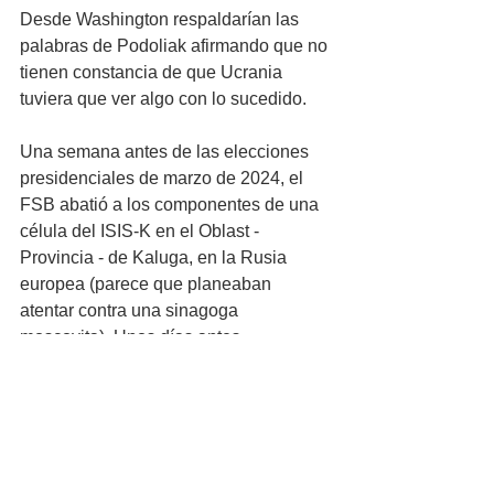
Desde Washington respaldarían las 
palabras de Podoliak afirmando que no 
tienen constancia de que Ucrania 
tuviera que ver algo con lo sucedido. 
Una semana antes de las elecciones 
presidenciales de marzo de 2024, el 
FSB abatió a los componentes de una 
célula del ISIS-K en el Oblast - 
Provincia - de Kaluga, en la Rusia 
europea (parece que planeaban 
atentar contra una sinagoga 
moscovita). Unos días antes, 
desarticularon una red en Ingushetia, 
en el Cáucaso, compuesta por una 
treintena de yihadistas, siendo 
abatidos seis muyahidines.