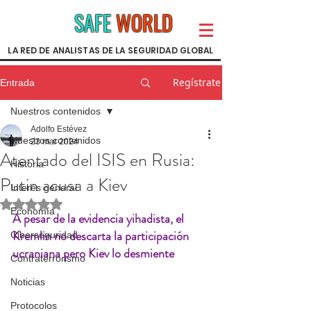
SAFE
WORLD
LA RED DE ANALISTAS DE LA SEGURIDAD GLOBAL
Regístrate
Entrada
Nuestros contenidos
Adolfo Estévez
Nuestros contenidos
23 mar 2024
Atentado del ISIS en Rusia:
Historia
Putin acusa a Kiev
Interés general
Obtuvo NaN de 5 estrellas.
Economía
A pesar de la evidencia yihadista, el 
Kremlin no descarta la participación 
Ciberseguridad
ucraniana pero Kiev lo desmiente
Contraterrorismo
Noticias
Protocolos