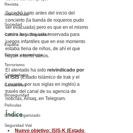
Revista
Sucedió justo antes del inicio del 
Internacional
concierto (la banda de roqueros pudo 
Sociedad
ser evacuada) pero es que en el mismo 
centro hay otra sala reservada para 
Cultura de la Seguridad
juegos infantiles que en ese momento 
España
estaba llena de niños, de ahí el que 
Ciencia y tecnología
hayan muerto varios.  
Terrorismo
El atentado ha sido 
reivindicado por 
Criminología
el ISIS
 (Estado Islámico de Irak y el 
Levante, por sus siglas en inglés) a 
Catástrofes
través del canal de su agencia de 
Bioseguridad
noticias, Amaq, en Telegram. 
Películas
Índice
Crimen organizado
Seguridad Vial
Nuevo objetivo: 
ISIS-K (Estado 