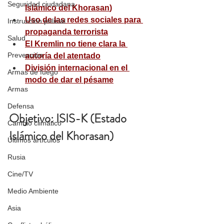
Seguridad ciudadana
Islámico del Khorasan
)
Uso de las redes sociales para 
Instrucción policial
propaganda terrorista
Salud
El Kremlin no tiene clara la 
Prevención
autoría del atentado
División internacional en el 
Armas de fuego
modo de dar el pésame
Armas
Defensa
Objetivo: ISIS-K (Estado 
Cambio climático
Islámico del Khorasan)
Últimos artículos
Rusia
Cine/TV
Medio Ambiente
Asia