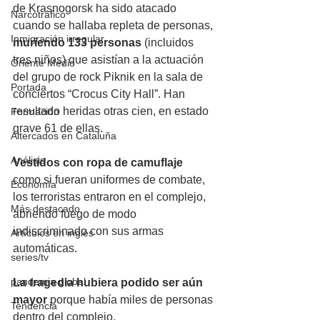
de Krasnogorsk ha sido atacado 
Narcotráfico
cuando se hallaba repleta de personas, 
Inmigración irregular
muriendo 133 personas
 (incluidos 
tres niños) que asistían a la actuación 
Oriente Medio
del grupo de rock Piknik en la sala de 
Portada
conciertos “Crocus City Hall”. Han 
resultado heridas otras cien, en estado 
Formación
grave 61 de ellas.
Altercados en Cataluña
Análisis
Vestidos con ropa de camuflaje
como si fueran uniformes de combate, 
Economía
los terroristas entraron en el complejo, 
Más destacado
abriendo fuego de modo 
indiscriminado con sus armas 
Artículos en inglés
automáticas. 
series/tv
pandemia global
La tragedia hubiera podido ser aún 
mayor
 porque había miles de personas 
Tendencia
dentro del complejo. 