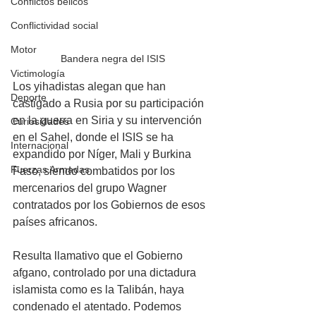
Conflictos bélicos
Conflictividad social
Motor
Bandera negra del ISIS
Victimología
Los yihadistas alegan que han 
Deporte
castigado a Rusia por su participación 
en la guerra en Siria y su intervención 
Curiosidades
en el Sahel, donde el ISIS se ha 
Internacional
expandido por Níger, Mali y Burkina 
Fuerzas Armadas
Faso, siendo combatidos por los 
mercenarios del grupo Wagner 
contratados por los Gobiernos de esos 
países africanos. 
Resulta llamativo que el Gobierno 
afgano, controlado por una dictadura 
islamista como es la Talibán, haya 
condenado el atentado. Podemos 