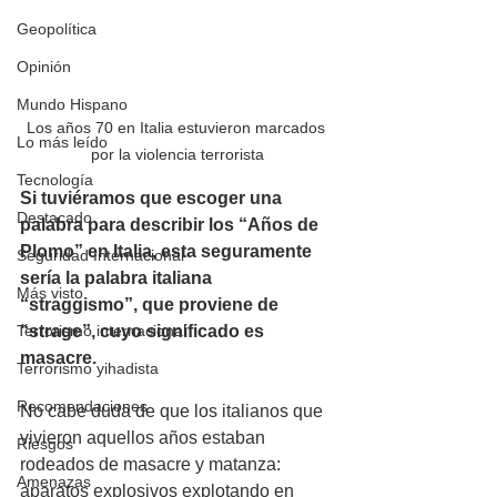
Geopolítica
Opinión
Mundo Hispano
Los años 70 en Italia estuvieron marcados 
Lo más leído
por la violencia terrorista
Tecnología
Si tuviéramos que escoger una 
Destacado
palabra para describir los “Años de 
Plomo” en Italia, esta seguramente 
Seguridad Internacional
sería la palabra italiana 
Más visto
“straggismo”, que proviene de 
Terrorismo internacional
“strage”, cuyo significado es 
masacre.
Terrorismo yihadista
Recomendaciones
No cabe duda de que los italianos que 
vivieron aquellos años estaban 
Riesgos
rodeados de masacre y matanza: 
Amenazas
aparatos explosivos explotando en 