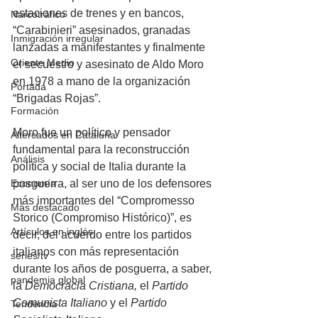
estaciones de trenes y en bancos, 
Narcotráfico
“Carabinieri” asesinados, granadas 
Inmigración irregular
lanzadas a manifestantes y finalmente 
Oriente Medio
el secuestro y asesinato de Aldo Moro 
en 1978 a mano de la organización 
Portada
“Brigadas Rojas”. 
Formación
Moro fue un político y pensador 
Altercados en Cataluña
fundamental para la reconstrucción 
Análisis
política y social de Italia durante la 
Economía
posguerra, al ser uno de los defensores 
más importantes del “Compromesso 
Más destacado
Storico (Compromiso Histórico)”, es 
Artículos en inglés
decir, del acuerdo entre los partidos 
italianos con más representación 
series/tv
durante los años de posguerra, a saber, 
pandemia global
la 
Democracia Cristiana, 
el 
Partido 
Comunista Italiano 
y el 
Partido 
Tendencia