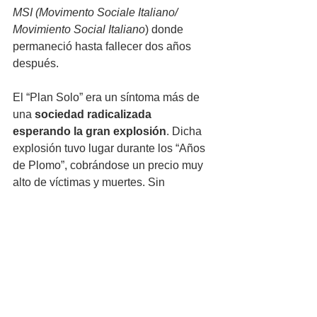
MSI (Movimento Sociale Italiano/ 
Movimiento Social Italiano
) donde 
permaneció hasta fallecer dos años 
después. 
El “Plan Solo” era un síntoma más de 
una 
sociedad radicalizada 
esperando la gran explosión
. Dicha 
explosión tuvo lugar durante los “Años 
de Plomo”, cobrándose un precio muy 
alto de víctimas y muertes. Sin 
embargo, el esquema político de Italia 
podría entenderse mejor una vez 
situado en su contexto político 
internacional. 
Después de la caída de las fuerzas del 
Eje, el mundo se dividió en función de 