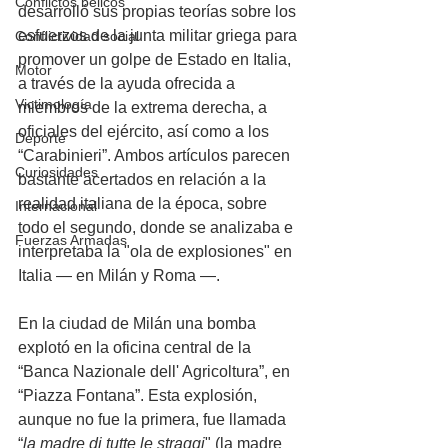
Conflictos bélicos
desarrolló sus propias teorías sobre los 
esfuerzos de la junta militar griega para 
Conflictividad social
promover un golpe de Estado en Italia, 
Motor
a través de la ayuda ofrecida a 
Victimología
miembros de la extrema derecha, a 
oficiales del ejército, así como a los 
Deporte
“Carabinieri”. Ambos artículos parecen 
Curiosidades
bastante acertados en relación a la 
realidad italiana de la época, sobre 
Internacional
todo el segundo, donde se analizaba e 
Fuerzas Armadas
interpretaba la "ola de explosiones" en 
Italia — en Milán y Roma —.
En la ciudad de Milán una bomba 
explotó en la oficina central de la 
“Banca Nazionale dell' Agricoltura”, en 
“Piazza Fontana”. Esta explosión, 
aunque no fue la primera, fue llamada 
“
la madre di tutte le straggi
" (la madre 