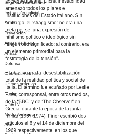
sociedad italiana. Dicha inestabilidad 
Seguridad ciudadana
amenazó todos los pilares e 
Instrucción policial
instituciones del Estado italiano. Sin 
embargo, el “straggismo” no era una 
Salud
meta per se, una expresión de 
Prevención
nihilismo político e ideológico sin 
Armas de fuego
ningún otro significado; al contrario, era 
un elemento primordial para la 
Armas
“estrategia de la tensión”.
Defensa
El objetivo era la  desestabilización 
Cambio climático
total de la realidad política y social de 
Últimos artículos
Italia. El término fue acuñado por Leslie 
Rusia
Finer, corresponsal, entre otros medios, 
de la “BBC” y de “The Observer” en 
Cine/TV
Grecia, durante la época de la junta 
Medio Ambiente
militar (1967-1974). Finer escribió dos 
artículos el 6 y el 14 de diciembre del 
Asia
1969 respectivamente, en los que 