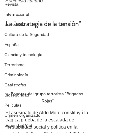
Socialista Italiano. 
Revista
Internacional
La "estrategia de la tensión"
Sociedad
Cultura de la Seguridad
España
Ciencia y tecnología
Terrorismo
Criminología
Catástrofes
Bandera del grupo terrorista "Brigadas 
Bioseguridad
Rojas"
Películas
El asesinato de Aldo Moro constituyó la 
Crimen organizado
trágica prueba de la escalada de 
Seguridad Vial
inestabilidad social y política en la 