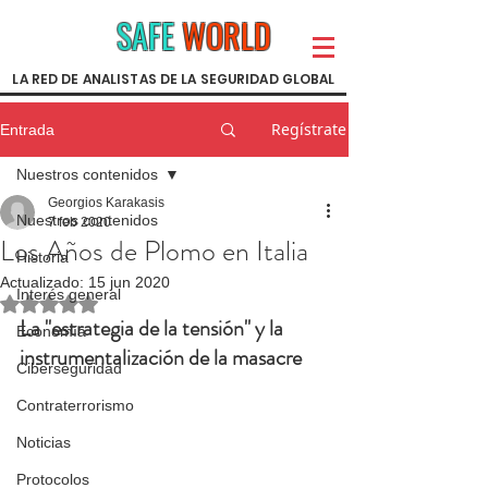
SAFE
WORLD
LA RED DE ANALISTAS DE LA SEGURIDAD GLOBAL
Regístrate
Entrada
Nuestros contenidos
Georgios Karakasis
Nuestros contenidos
7 feb 2020
Los Años de Plomo en Italia
Historia
Actualizado:
15 jun 2020
Interés general
Obtuvo NaN de 5 estrellas.
La "estrategia de la tensión" y la 
Economía
instrumentalización de la masacre
Ciberseguridad
Contraterrorismo
Noticias
Protocolos