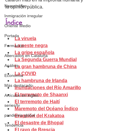
Narcotráfico
la opinión pública.  
Inmigración irregular
Índice 
Oriente Medio
Portada
La viruela
La peste negra
Formación
La gripe española
Altercados en Cataluña
La Segunda Guerra Mundial
Análisis
La gran hambruna de China
La COVID
Economía
La hambruna de Irlanda
Más destacado
Inundaciones del Río Amarillo
El terremoto de Shaanxi
Artículos en inglés
El terremoto de Haití
series/tv
Maremoto del Océano Índico
pandemia global
Erupción del Krakatoa
El desastre de Bhopal
Tendencia
El rayo de Brescia