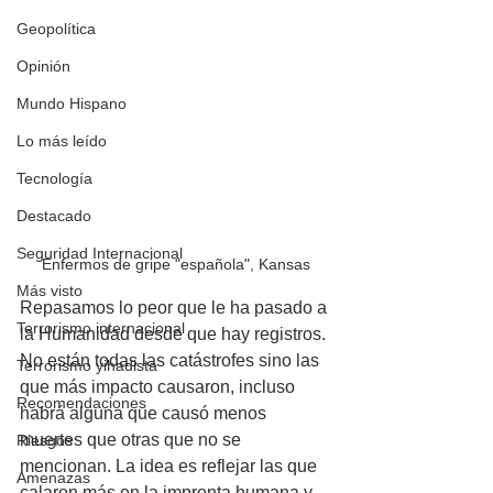
Geopolítica
Opinión
Mundo Hispano
Lo más leído
Tecnología
Destacado
Seguridad Internacional
Enfermos de gripe "española", Kansas
Más visto
Repasamos lo peor que le ha pasado a 
Terrorismo internacional
la Humanidad desde que hay registros. 
No están todas las catástrofes sino las 
Terrorismo yihadista
que más impacto causaron, incluso 
Recomendaciones
habrá alguna que causó menos 
muertes que otras que no se 
Riesgos
mencionan. La idea es reflejar las que 
Amenazas
calaron más en la impronta humana y 