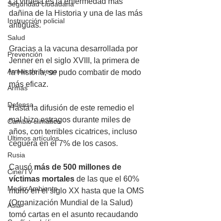
La viruela es la enfermedad más 
Seguridad ciudadana
dañina de la Historia y una de las más 
Instrucción policial
antiguas.
Salud
Gracias a la vacuna desarrollada por 
Prevención
Jenner en el siglo XVIII, la primera de 
Armas de fuego
la Historia, se pudo combatir de modo 
más eficaz.
Armas
Defensa
Hasta la difusión de este remedio el 
mal hizo estragos durante miles de 
Cambio climático
años, con terribles cicatrices, incluso 
Últimos artículos
ceguera en el 7% de los casos.   
Rusia
Causó 
más de 500 millones de 
Cine/TV
víctimas mortales
 de las que el 60% 
Medio Ambiente
murió en el siglo XX hasta que la OMS 
(Organización Mundial de la Salud) 
Asia
tomó cartas en el asunto recaudando 