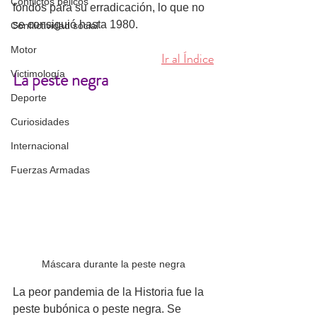
Conflictos bélicos
fondos para su erradicación, lo que no 
se consiguió hasta 1980.
Conflictividad social
Motor
Ir al Índice
La peste negra
Victimología
Deporte
Curiosidades
Internacional
Fuerzas Armadas
Máscara durante la peste negra
La peor pandemia de la Historia fue la 
peste bubónica o peste negra. Se 