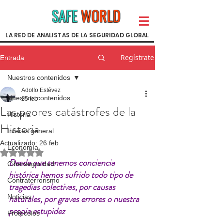
SAFE
WORLD
LA RED DE ANALISTAS DE LA SEGURIDAD GLOBAL
Regístrate
Entrada
Nuestros contenidos
Adolfo Estévez
Nuestros contenidos
25 feb
Las peores catástrofes de la
Historia
Historia
Interés general
Actualizado:
26 feb
Economía
Obtuvo NaN de 5 estrellas.
Desde que tenemos conciencia 
Ciberseguridad
histórica hemos sufrido todo tipo de 
Contraterrorismo
tragedias colectivas, por causas 
Noticias
naturales, por graves errores o nuestra 
propia estupidez 
Protocolos