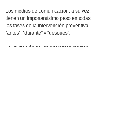
Los medios de comunicación, a su vez, 
tienen un importantísimo peso en todas 
las fases de la intervención preventiva: 
“antes”, “durante” y “después”. 
La utilización de los diferentes medios 
de comunicación debe verse como una 
herramienta eficiente a la hora de 
transmitir información de emergencias 
y sucesos, y no como un estorbo o 
generadora de confusión. Es un 
recurso que, bien empleado, debería 
de servir de mucha ayuda. Es por ello 
imprescindible vigilar que así sea para 
que dicha información se convierta en 
puente y no en obstáculo.
El autor es responsable del Grupo Operativo 