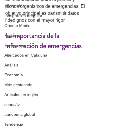
Narcotráfico
dichos organismos de emergencias. El 
objetivo principal es transmitir datos 
Inmigración irregular
fidedignos con el mayor rigor.
Oriente Medio
La importancia de la 
Portada
información de emergencias
Formación
Altercados en Cataluña
Análisis
Economía
Más destacado
Artículos en inglés
series/tv
pandemia global
Tendencia