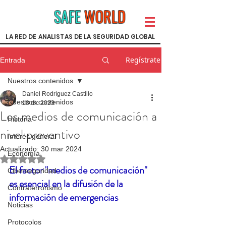
SAFE
WORLD
LA RED DE ANALISTAS DE LA SEGURIDAD GLOBAL
Regístrate
Entrada
Nuestros contenidos
Daniel Rodríguez Castillo
Nuestros contenidos
18 dic 2023
Los medios de comunicación a
Historia
nivel preventivo
Interés general
Actualizado:
30 mar 2024
Economía
Obtuvo NaN de 5 estrellas.
El factor "medios de comunicación" 
Ciberseguridad
es esencial en la difusión de la 
Contraterrorismo
información de emergencias
Noticias
Protocolos