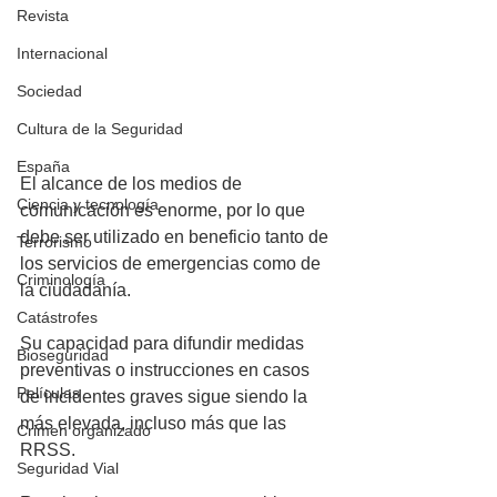
Revista
Internacional
Sociedad
Cultura de la Seguridad
España
El alcance de los medios de 
Ciencia y tecnología
comunicación es enorme, por lo que 
debe ser utilizado en beneficio tanto de 
Terrorismo
los servicios de emergencias como de 
Criminología
la ciudadanía.
Catástrofes
Su capacidad para difundir medidas 
Bioseguridad
preventivas o instrucciones en casos 
Películas
de incidentes graves sigue siendo la 
más elevada, incluso más que las 
Crimen organizado
RRSS.
Seguridad Vial