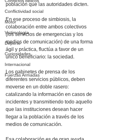
Conflictos bélicos
población que las autoridades dicten.
Conflictividad social
En ese proceso de simbiosis, la 
Motor
colaboración entre ambos colectivos 
Victimología
(los servicios de emergencias y los 
medios de comunicación) de una forma 
Deporte
ágil y práctica, fluctúa a favor de un 
Curiosidades
único beneficiario: la sociedad.
Internacional
Los gabinetes de prensa de los 
Fuerzas Armadas
diferentes servicios públicos, deben 
moverse en un doble rasero: 
catalizando la información en casos de 
incidentes y transmitiendo todo aquello 
que las instituciones desean hacer 
llegar a la población a través de los 
medios de comunicación.
Esa colaboración es de gran ayuda 