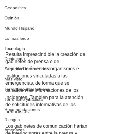
Geopolítica
Opinión
Mundo Hispano
Lo más leído
Tecnología
Resulta imprescindible la creación de 
Destacado
gabinetes de prensa o de 
comunicación en los organismos e 
Seguridad Internacional
instituciones vinculadas a las 
Más visto
emergencias, de forma que se 
Terrorismo internacional
canalicen las informaciones de los 
incidentes. También para la atención 
Terrorismo yihadista
de solicitudes informativas de los 
Recomendaciones
periodistas. 
Riesgos
Los gabinetes de comunicación harían 
Amenazas
de interlocutores entre la prensa y 