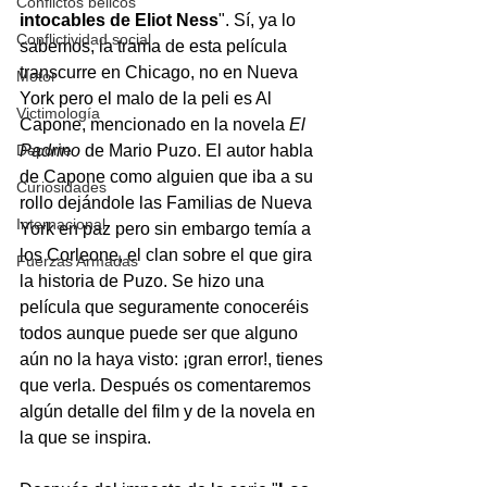
Conflictos bélicos
intocables de Eliot Ness
". Sí, ya lo 
Conflictividad social
sabemos, la trama de esta película 
transcurre en Chicago, no en Nueva 
Motor
York pero el malo de la peli es Al 
Victimología
Capone, mencionado en la novela 
El 
Deporte
Padrino 
de Mario Puzo. El autor habla 
de Capone como alguien que iba a su 
Curiosidades
rollo dejándole las Familias de Nueva 
Internacional
York en paz pero sin embargo temía a 
los Corleone, el clan sobre el que gira 
Fuerzas Armadas
la historia de Puzo. Se hizo una 
película que seguramente conoceréis 
todos aunque puede ser que alguno 
aún no la haya visto: ¡gran error!, tienes 
que verla. Después os comentaremos 
algún detalle del film y de la novela en 
la que se inspira. 