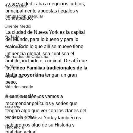
y que se dedicaba a negocios turbios, 
Narcotráfico
principalmente apuestas ilegales y 
Inmigración irregular
contrabando.
Oriente Medio
La ciudad de Nueva York es la capital 
Portada
del Mundo, para lo bueno y para lo 
Formación
malo. Todo lo que allí se mueve tiene 
influencia global, sea cual sea el 
Altercados en Cataluña
ámbito, incluido el criminal. De ahí que 
Análisis
las 
cinco Familias tradicionales de la 
Mafia neoyorkina
 tengan un gran 
Economía
peso. 
Más destacado
A continuación, os vamos a 
Artículos en inglés
recomendar películas y series que 
series/tv
tengan algo que ver con los clanes del 
pandemia global
Hampa de Nueva York y también os 
hablaremos algo de su Historia y 
Tendencia
realidad actual.   