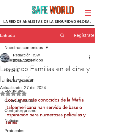
SAFE
WORLD
LA RED DE ANALISTAS DE LA SEGURIDAD GLOBAL
Regístrate
Entrada
Nuestros contenidos
Redacción RSW
Nuestros contenidos
20 dic 2024
Las cinco Familias en el cine y
Historia
la televisión
Interés general
Actualizado:
27 dic 2024
Economía
Obtuvo NaN de 5 estrellas.
Los clanes más conocidos de la Mafia 
Ciberseguridad
italoamericana han servido de base o 
Contraterrorismo
inspiración para numerosas películas y 
Noticias
series
Protocolos