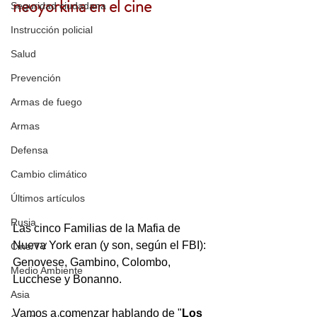
neoyorkina en el cine
Seguridad ciudadana
Instrucción policial
Salud
Prevención
Armas de fuego
Armas
Defensa
Cambio climático
Últimos artículos
Rusia
Las cinco Familias de la Mafia de 
Nueva York eran (y son, según el FBI): 
Cine/TV
Genovese, Gambino, Colombo, 
Medio Ambiente
Lucchese y Bonanno.
Asia
Vamos a comenzar hablando de "
Los 