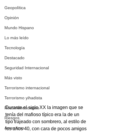
Geopolítica
Opinión
Mundo Hispano
Lo más leído
Tecnología
Destacado
Seguridad Internacional
Más visto
Terrorismo internacional
Terrorismo yihadista
Durante el siglo XX la imagen que se 
Recomendaciones
tenía del mafioso típico era la de un 
Riesgos
tipo trajeado con sombrero, al estilo de 
Amenazas
los años 40, con cara de pocos amigos 