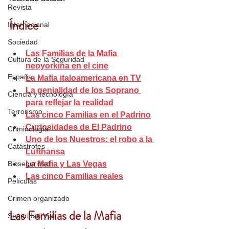
Revista
Índice
Internacional
Sociedad
Las Familias de la Mafia 
Cultura de la Seguridad
neoyorkina en el cine
España
La Mafia italoamericana en TV
La genialidad de los Soprano 
Ciencia y tecnología
para reflejar la realidad
Terrorismo
Las cinco Familias en el Padrino
Curiosidades de El Padrino
Criminología
Uno de los Nuestros: el robo a la 
Catástrofes
Lufthansa
Bioseguridad
La Mafia y Las Vegas
Las cinco Familias reales
Películas
Crimen organizado
Las Familias de la Mafia 
Seguridad Vial