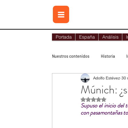
Portada
España
Análisis
I
Nuestros contenidos
Historia
Adolfo Estévez
30 
Contraterrorismo
Noticias
Múnich: ¿s
Obtuvo NaN de 5 es
Lo más leído
Tecnología
Supuso el inicio del
con pasamontañas toma
Terrorismo internacional
Terr