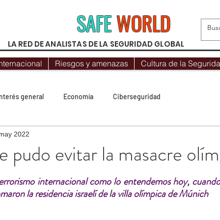
SAFE
WORLD
LA RED DE ANALISTAS DE LA SEGURIDAD GLOBAL
nternacional
Riesgos y amenazas
Cultura de la Segurid
Interés general
Economía
Ciberseguridad
may 2022
Protocolos
Geopolítica
Opinión
Mundo Hispano
e pudo evitar la masacre olí
trellas.
Destacado
Seguridad Internacional
Más visto
 terrorismo internacional como lo entendemos hoy, cuando 
ron la residencia israelí de la villa olímpica de Múnich 
orismo yihadista
Recomendaciones
Riesgos