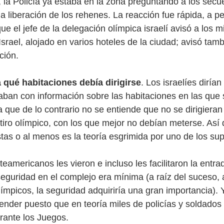
la Policía ya estaba en la zona preguntando a los secu
a liberación de los rehenes. La reacción fue rápida, a p
e el jefe de la delegación olímpica israelí avisó a los 
rael, alojado en varios hoteles de la ciudad; avisó tamb
ción.
 qué habitaciones debía dirigirse
. Los israelíes dirían
ban con información sobre las habitaciones en las que s
 que de lo contrario no se entiende que no se dirigieran
 tiro olímpico, con los que mejor no debían meterse. Así 
stas o al menos es la teoría esgrimida por uno de los sup
eamericanos les vieron e incluso les facilitaron la entra
seguridad en el complejo era mínima (a raíz del suceso, a
ímpicos, la seguridad adquiriría una gran importancia). 
ender puesto que en teoría miles de policías y soldados 
rante los Juegos. 