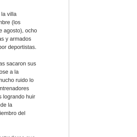
a villa 
mbre (los 
 agosto), ocho 
as y armados 
or deportistas. 
tas sacaron sus 
ose a la 
mucho ruido lo 
entrenadores 
 logrando huir 
de la 
iembro del 