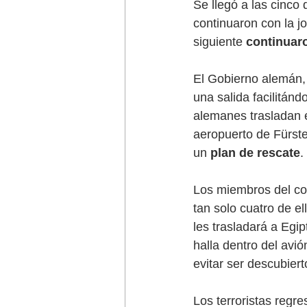
Se llegó a las cinco 
continuaron con la jo
siguiente
 continuar
El Gobierno alemán, a
una salida facilitánd
alemanes trasladan en
aeropuerto de Fürst
un 
plan de rescate
. 
Los miembros del com
tan solo cuatro de e
les trasladará a Egi
halla dentro del avió
evitar ser descubiert
Los terroristas regr