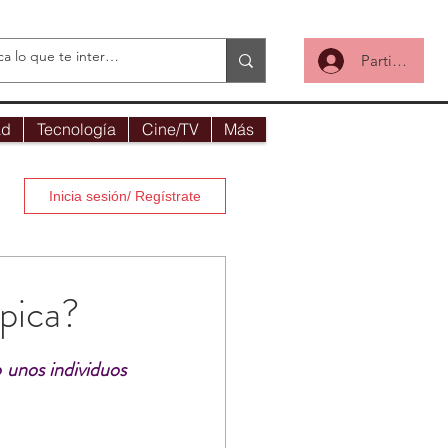
Participa
ad
Tecnología
Cine/TV
Más
Inicia sesión/ Regístrate
mpica?
unos individuos 