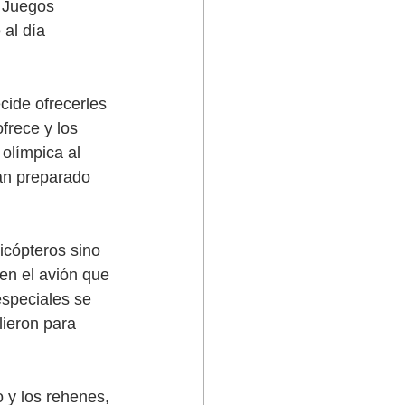
s Juegos 
al día 
cide ofrecerles 
frece y los 
 olímpica al 
an preparado 
icópteros sino 
en el avión que 
especiales se 
lieron para 
 y los rehenes, 