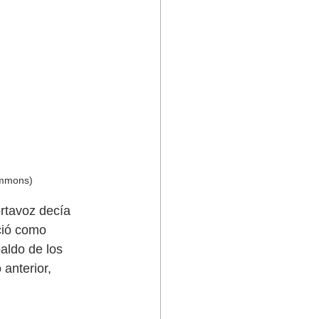
ommons)
rtavoz decía 
ció como 
aldo de los 
anterior, 