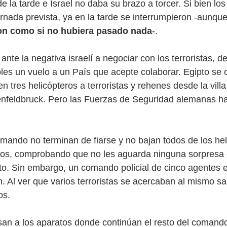
de la tarde e Israel no daba su brazo a torcer. Si bien lo
rnada prevista, ya en la tarde se interrumpieron -aunque 
on como si no hubiera pasado nada
-.
nte la negativa israelí a negociar con los terroristas, de
oles un vuelo a un País que acepte colaborar. Egipto se o
 tres helicópteros a terroristas y rehenes desde la villa
enfeldbruck. Pero las Fuerzas de Seguridad alemanas h
ando no terminan de fiarse y no bajan todos de los hel
llos, comprobando que no les aguarda ninguna sorpresa 
pto. Sin embargo, un comando policial de cinco agentes 
n. Al ver que varios terroristas se acercaban al mismo sa
os. 
esan a los aparatos donde continúan el resto del comando