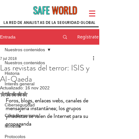
SAFE
WORLD
LA RED DE ANALISTAS DE LA SEGURIDAD GLOBAL
Regístrate
Entrada
Nuestros contenidos
7 jul 2018
Nuestros contenidos
Las revistas del terror: ISIS y
Historia
Al-Qaeda
Interés general
Actualizado:
16 nov 2022
Obtuvo NaN de 5 estrellas.
Economía
Foros, blogs, enlaces webs, canales de 
Ciberseguridad
mensajería instantánea; los grupos 
yihadistas se valen de Internet para su 
Contraterrorismo
propaganda
Noticias
Protocolos