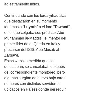
adiestramiento libios. 
Continuando con los foros yihadistas 
que destacaron en su momento 
tenemos a “
Luyoth
” o el foro “
Tawhed
”, 
en el que colgaba sus prédicas Abu 
Muhammad al-Maqdisi, el mentor del 
primer líder de al-Qaeda en Irak y 
precursor del ISIS, Abu Musab al-
Zarqawi. 
Estas webs, a medida que se 
detectaban, se cancelaban después 
del correspondiente monitoreo, pero 
algunas surgían de nuevo bajo otros 
nombres con distintos servidores 
ubicados en Países donde perseguir 
este tipo de criminalidad se complica. 
O se instala en la Dark Net o Red 