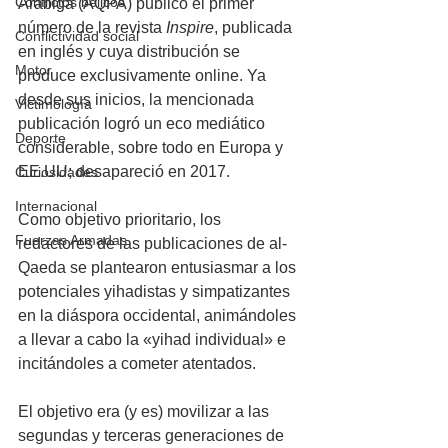
Conflictos bélicos
Arábiga (AQPA) publicó el primer 
número de la revista 
Inspire
, publicada 
Conflictividad social
en inglés y cuya distribución se 
Motor
produce exclusivamente online. Ya 
desde sus inicios, la mencionada 
Victimología
publicación logró un eco mediático 
Deporte
considerable, sobre todo en Europa y 
EE.UU; desapareció en 2017. 
Curiosidades
Internacional
Como objetivo prioritario, los 
Fuerzas Armadas
redactores de las publicaciones de al-
Qaeda se plantearon entusiasmar a los 
potenciales yihadistas y simpatizantes 
en la diáspora occidental, animándoles 
a llevar a cabo la «yihad individual» e 
incitándoles a cometer atentados. 
El objetivo era (y es) movilizar a las 
segundas y terceras generaciones de 