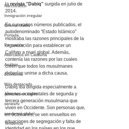
la 
revista “Dabiq”
 surgida en julio de 
Narcotráfico
2014. 
Inmigración irregular
En sus varios números publicados, el 
Oriente Medio
autodenominado “Estado Islámico” 
Portada
mostraba las razones principales de la 
Formación
organización para establecer un 
Califato a nivel global. Además, 
Altercados en Cataluña
contenía las razones por las cuales 
Análisis
creen que todos los musulmanes 
deberían unirse a dicha causa. 
Economía
Más destacado
Dabiq iba dirigida especialmente a 
jóvenes occidentales de segunda y 
Artículos en inglés
tercera generación musulmana que 
series/tv
viven en Occidente. Son personas que, 
pandemia global
en ocasiones, se ven envueltos en 
situaciones de segregación y falta de 
Tendencia
identidad en los países en los que 