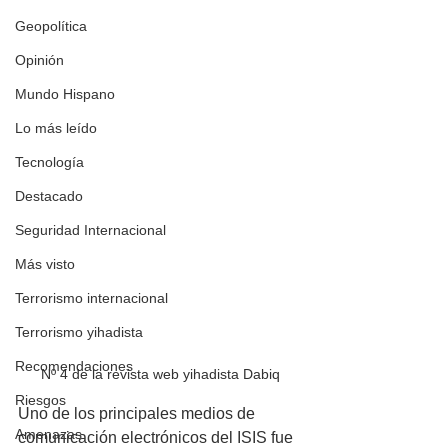
Geopolítica
Opinión
Mundo Hispano
Lo más leído
Tecnología
Destacado
Seguridad Internacional
Más visto
Terrorismo internacional
Terrorismo yihadista
Recomendaciones
Nº 4 de la revista web yihadista Dabiq
Riesgos
Uno de los principales medios de 
Amenazas
comunicación electrónicos del ISIS fue 