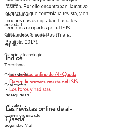
Revista
residen. Por ello encontraban llamativo 
el discurso que contenía la revista, y en 
Internacional
muchos casos migraban hacia los 
Sociedad
territorios ocupados por el ISIS 
Cultura de la Seguridad
alistándose en sus filas (Triana 
Bautista, 2017).
España
Ciencia y tecnología
Índice
Terrorismo
- 
Las revistas online de Al-Qaeda
Criminología
- 
Dabiq: la primera revista del ISIS
Catástrofes
- 
Los foros yihadistas
Bioseguridad
Películas
Las revistas online de al-
Crimen organizado
Qaeda
Seguridad Vial