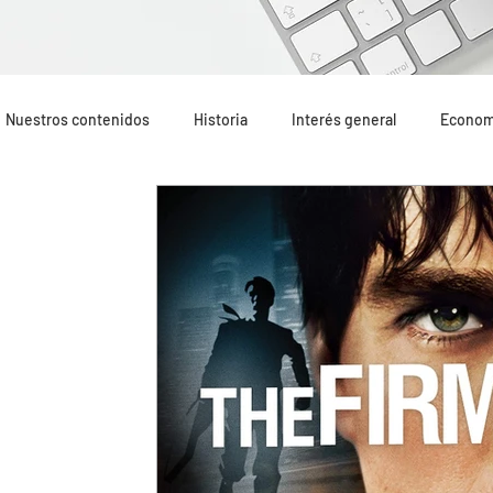
Nuestros contenidos
Historia
Interés general
Econom
Geopolítica
Opinión
Mundo Hispano
Lo más leí
Terrorismo internacional
Terrorismo yihadista
Recom
Oriente Medio
Portada
Formación
Altercados e