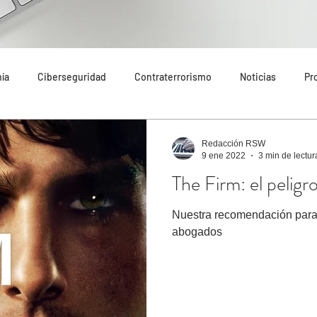
ía
Ciberseguridad
Contraterrorismo
Noticias
Pr
do
Tecnología
Destacado
Seguridad Internacional
Redacción RSW
9 ene 2022
3 min de lectur
The Firm: el peligr
endaciones
Riesgos
Amenazas
Narcotráfico
Inm
Nuestra recomendación para 
abogados
n Cataluña
Análisis
Economía
Más destacado
Art