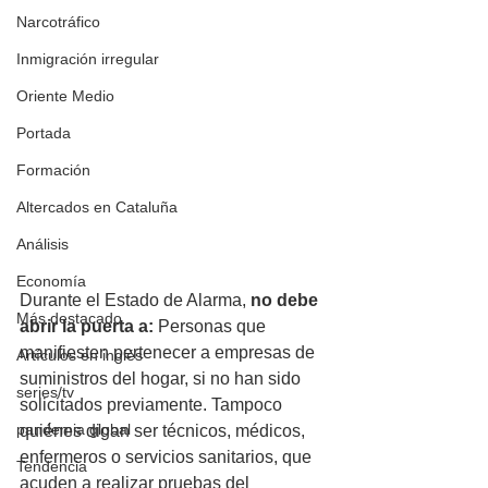
Narcotráfico
Inmigración irregular
Oriente Medio
Portada
Formación
Altercados en Cataluña
Análisis
Economía
Durante el Estado de Alarma, 
no debe 
Más destacado
abrir la puerta a: 
Personas que 
manifiesten pertenecer a empresas de 
Artículos en inglés
suministros del hogar, si no han sido 
series/tv
solicitados previamente. Tampoco 
pandemia global
quiénes digan ser técnicos, médicos, 
enfermeros o servicios sanitarios, que 
Tendencia
acuden a realizar pruebas del 