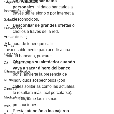
No proporcionar datos 
Seguridad ciudadana
personales
, ni datos bancarios a 
Instrucción policial
través del teléfono o por internet a 
desconocidos.
Salud
Desconfiar de grandes ofertas
 o 
Prevención
chollos a través de la red.
Armas de fuego
A la hora de tener que salir 
Armas
inexcusablemente para acudir a una 
Defensa
entidad bancaria, procure:
Observar a su alrededor cuando 
Cambio climático
vaya a sacar dinero del banco
, 
Últimos artículos
por si advierte la presencia de 
Rusia
individuos sospechosos (con 
calles solitarias como las actuales, 
Cine/TV
le resultará más fácil percatarse). 
Medio Ambiente
Al salir, tome las mismas 
precauciones. 
Asia
Prestar
 atención a los cajeros 