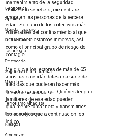
mantenimiento de la seguridad 
Geopolítica
ciudadana se refiere, me centraré 
ahora en las personas de la tercera 
Opinión
edad. Son uno de los colectivos más 
Mundo Hispano
vulnerables del confinamiento al que 
actualmente estamos inmersos, así 
Lo más leído
como el principal grupo de riesgo de 
Tecnología
contagio. 
Destacado
Me dirijo a los lectores de más de 65 
Seguridad Internacional
años, recomendándoles una serie de 
Más visto
medidas que pudieran hacer más 
llevadera la pandemia. Quiénes tengan 
Terrorismo internacional
familiares de esa edad pueden 
Terrorismo yihadista
igualmente tomar nota y transmitirles 
Recomendaciones
los consejos que a continuación les 
indico.
Riesgos
Amenazas