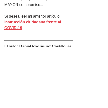
MAYOR compromiso...
Si desea leer mi anterior artículo: 
Instrucción ciudadana frente al 
COVID-19
El autor, 
Daniel Rodríguez Castillo,
 es 
responsable del Grupo Operativo de 
Apoyo y Prevención (G.O.A.P.), de la 
Policía Local de Los Barrios (Cádiz); 
Máster en fenomenología terrorista y 
prevención epidemiológica por la 
Universidad de Granada. Máster en 
Protección Civil y Gestión de 
Emergencias (Universidad de 
Valencia). Colaborador de la 
Red 
SAFE WORLD
 desde diciembre de 