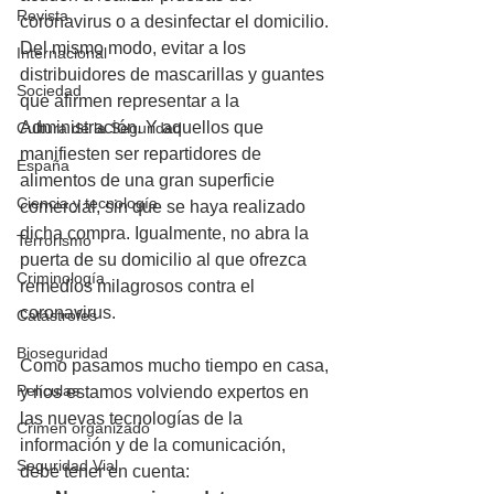
Revista
coronavirus o a desinfectar el domicilio. 
Del mismo modo, evitar a los 
Internacional
distribuidores de mascarillas y guantes 
Sociedad
que afirmen representar a la 
Administración. Y aquellos que 
Cultura de la Seguridad
manifiesten ser repartidores de 
España
alimentos de una gran superficie 
Ciencia y tecnología
comercial, sin que se haya realizado 
dicha compra. Igualmente, no abra la 
Terrorismo
puerta de su domicilio al que ofrezca 
Criminología
remedios milagrosos contra el 
coronavirus.
Catástrofes
Bioseguridad
Como pasamos mucho tiempo en casa, 
Películas
y nos estamos volviendo expertos en 
las nuevas tecnologías de la 
Crimen organizado
información y de la comunicación, 
Seguridad Vial
debe tener en cuenta: