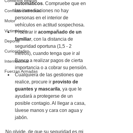
Conflictos bélicos
automáticos
. Compruebe que en 
las inmediaciones no hay 
Conflictividad social
personas en el interior de 
Motor
vehículos en actitud sospechosa.
Victimología
Procurar ir 
acompañado de un 
familiar
, con la distancia de 
Deporte
seguridad oportuna (1,5 - 2 
Curiosidades
metros), cuando tenga que ir al 
Banco a realizar pagos de cierta 
Internacional
importancia o a cobrar su pensión.
Fuerzas Armadas
Cualquiera de las gestiones que 
realice, procure ir 
provisto de 
guantes y mascarila
, ya que le 
ayudará a protegerse de un 
posible contagio. Al llegar a casa, 
lávese manos y cara con agua y 
jabón.
No olvide, de que su seguridad es mi 