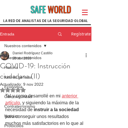
SAFE
WORLD
LA RED DE ANALISTAS DE LA SEGURIDAD GLOBAL
Regístrate
Entrada
Nuestros contenidos
Daniel Rodríguez Castillo
Nuestros contenidos
20 abr 2020
COVID-19: Instrucción
Historia
ciudadana (II)
Interés general
Actualizado:
9 nov 2022
Economía
Obtuvo NaN de 5 estrellas.
Tal y como desarrollé en mi 
anterior 
Ciberseguridad
artículo
, y siguiendo la máxima de la 
Contraterrorismo
necesidad de 
instruir a la sociedad
Noticias
para conseguir unos resultados 
muchos más satisfactorios en lo que al 
Protocolos