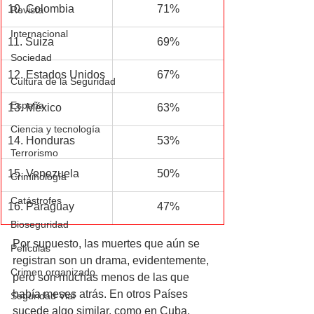
10. Colombia
71%
Revista
Internacional
11. Suiza
69%
Sociedad
12. Estados Unidos
67%
Cultura de la Seguridad
España
13. México
63%
Ciencia y tecnología
14. Honduras
53%
Terrorismo
15. Venezuela
50%
Criminología
Catástrofes
16. Paraguay
47%
Bioseguridad
Por supuesto, las muertes que aún se 
Películas
registran son un drama, evidentemente, 
Crimen organizado
pero son muchas menos de las que 
había meses atrás. En otros Países 
Seguridad Vial
sucede algo similar, como en Cuba, 