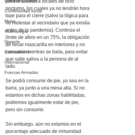
Conflictos bélicos
para el acceso a locales de ocio 
nocturno, los cuales ya no tendrán hora 
Conflictividad social
tope para el cierre (salvo la lógica para 
Motor
no molestar al vecindario que ya existía 
antes de la pandemia). Continúa el 
Victimología
límite de aforo en un 75%, la obligación 
Deporte
de llevar mascarilla en interiores y no 
consumir mientras se baila, para evitar 
Curiosidades
que salte saliva a la persona de al 
Internacional
lado. 
Fuerzas Armadas
Se podrá consumir de pie, ya sea en la 
barra, ya junto a una mesa alta. Si no 
estamos en dichas zonas habilitadas, 
podremos igualmente estar de pie, 
pero sin consumir. 
Sin embargo, aún no estamos en el 
porcentaje adecuado de inmunidad 