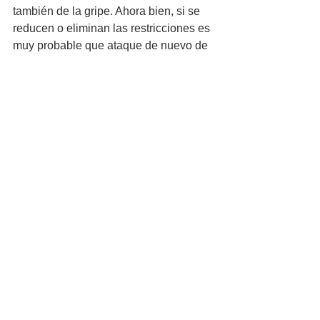
también de la gripe. Ahora bien, si se 
reducen o eliminan las restricciones es 
muy probable que ataque de nuevo de 
modo contundente, como en años 
anteriores.
Por lo tanto, es 
muy conveniente 
vacunarnos contra la gripe
 y continuar 
con la mascarilla para protegernos de 
la misma. En Rusia se sospecha que 
ha sido la confluencia de los dos virus 
lo que ha provocado el importante 
repunte de infecciones y muertes. Los 
médicos lo llaman “twindemia” 
(resultado de unir la palabra "twin", que 
significa gemelo/mellizo, y pandemia). 
Los epidemiólogos están preocupados 
por la posibilidad de que haya un 