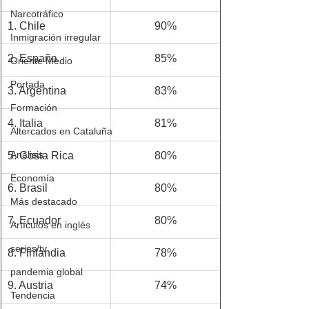
Narcotráfico
1. Chile
90%
Inmigración irregular
2. España
85%
Oriente Medio
Portada
3. Argentina
83%
Formación
4. Italia
81%
Altercados en Cataluña
Análisis
5. Costa Rica
80%
Economía
6. Brasil
80%
Más destacado
7. Ecuador
80%
Artículos en inglés
series/tv
8. Finlandia
78%
pandemia global
9. Austria
74%
Tendencia