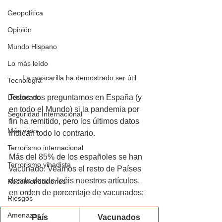
Geopolítica
Opinión
Mundo Hispano
Lo más leído
La mascarilla ha demostrado ser útil
Tecnología
Destacado
Todos nos preguntamos en España (y 
en todo el Mundo) si la pandemia por 
Seguridad Internacional
fin ha remitido, pero los últimos datos 
Más visto
indican todo lo contrario. 
Terrorismo internacional
Más del 85% de los españoles se han 
Terrorismo yihadista
vacunado. Veamos el resto de Países 
desde donde leéis nuestros artículos, 
Recomendaciones
en orden de porcentaje de vacunados:
Riesgos
Amenazas
País
Vacunados