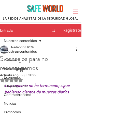
SAFE
WORLD
LA RED DE ANALISTAS DE LA SEGURIDAD GLOBAL
Regístrate
Entrada
Nuestros contenidos
Redacción RSW
Nuestros contenidos
11 oct 2021
5 consejos para no
Historia
recontagiarnos
Interés general
Actualizado:
6 jul 2022
Economía
Obtuvo NaN de 5 estrellas.
La pandemia no ha terminado; sigue 
Ciberseguridad
habiendo cientos de muertes diarias
Contraterrorismo
Noticias
Protocolos