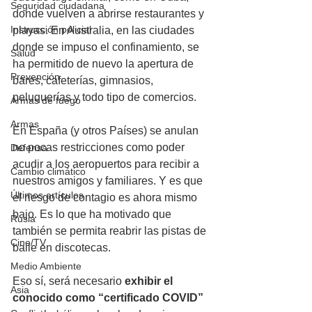
Seguridad ciudadana
donde vuelven a abrirse restaurantes y 
Instrucción policial
playas. En Australia, en las ciudades 
donde se impuso el confinamiento, se 
Salud
ha permitido de nuevo la apertura de 
Prevención
bares, cafeterías, gimnasios, 
peluquerías y todo tipo de comercios. 
Armas de fuego
Armas
En España (y otros Países) se anulan 
no pocas restricciones como poder 
Defensa
acudir a los aeropuertos para recibir a 
Cambio climático
nuestros amigos y familiares. Y es que 
Últimos artículos
el riesgo de contagio es ahora mismo 
bajo. Es lo que ha motivado que 
Rusia
también se permita reabrir las pistas de 
Cine/TV
baile en discotecas. 
Medio Ambiente
Eso sí, será necesario 
exhibir el 
Asia
conocido como “certificado COVID”