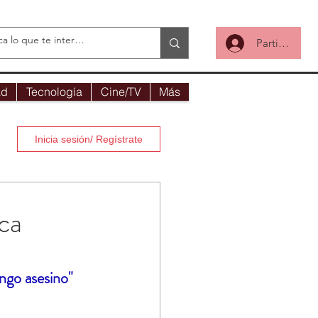
Participa
ad
Tecnología
Cine/TV
Más
Inicia sesión/ Regístrate
ca
ngo asesino"