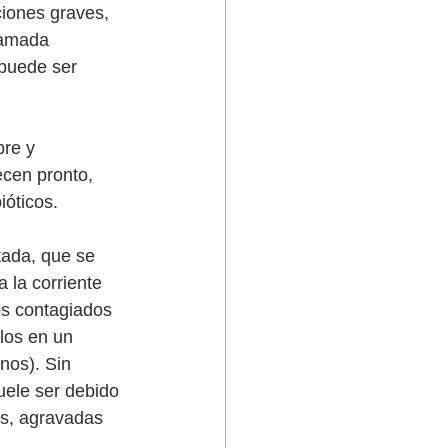
ciones graves, 
lamada 
puede ser 
re y 
cen pronto, 
óticos. 
tada, que se 
a la corriente 
s contagiados 
llos en un 
nos). Sin 
uele ser debido 
as, agravadas 