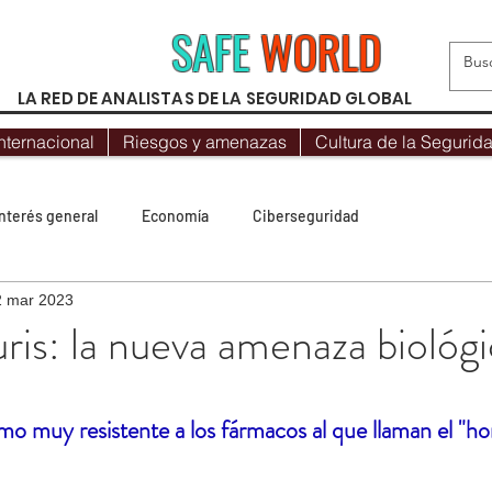
SAFE
WORLD
LA RED DE ANALISTAS DE LA SEGURIDAD GLOBAL
nternacional
Riesgos y amenazas
Cultura de la Segurid
Interés general
Economía
Ciberseguridad
2 mar 2023
Protocolos
Geopolítica
Opinión
Mundo Hispano
ris: la nueva amenaza biológi
Destacado
Seguridad Internacional
Más visto
trellas.
o muy resistente a los fármacos al que llaman el "ho
orismo yihadista
Recomendaciones
Riesgos