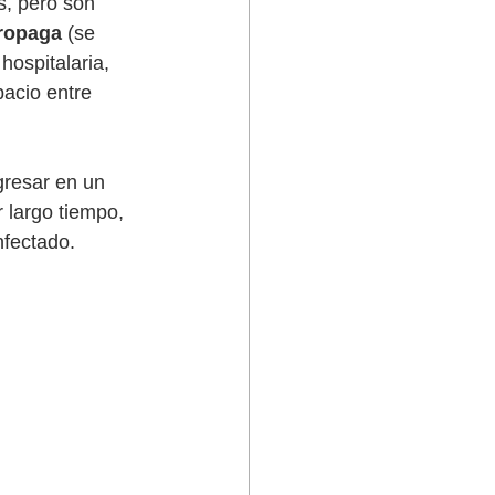
s, pero son 
propaga
 (se 
hospitalaria, 
acio entre 
ngresar en un 
 largo tiempo, 
fectado. 