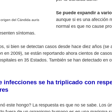
Se puede expandir a vari
aunque si es una afección m
origen del Cándida auris
normal es que no cause pro
resenten síntomas.
s, si bien se detectan casos desde hace diez años (se ai
n en 2009), se están reportando ahora cientos de casos
ospitales en 35 Estados. También se han detectado en o
 infecciones se ha triplicado con respe
res
inó este hongo? La respuesta es que no se sabe. Los ún
do fuera de un organismo humano es en una marisma sa