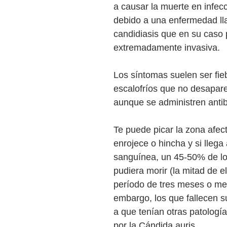
a causar la muerte en infec
debido a una enfermedad l
candidiasis que en su caso 
extremadamente invasiva.
Los síntomas suelen ser fieb
escalofríos que no desapare
aunque se administren antibi
Te puede picar la zona afec
enrojece o hincha y si llega 
sanguínea, un 45-50% de lo
pudiera morir (la mitad de e
período de tres meses o me
embargo, los que fallecen s
a que tenían otras patologí
por la Cándida auris. 