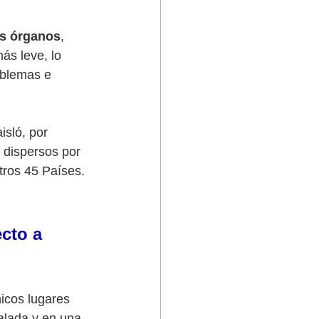
os órganos
, 
ás leve, lo 
blemas e 
sló, por 
 dispersos por 
tros 45 Países. 
cto a 
icos lugares 
lada y en una 