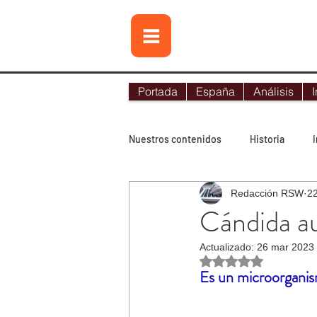
Portada
España
Análisis
I
Nuestros contenidos
Historia
Redacción RSW
2
Contraterrorismo
Noticias
Cándida au
Actualizado:
26 mar 2023
Lo más leído
Tecnología
Obtuvo NaN de 5 es
Es un microorganism
Terrorismo internacional
Terr