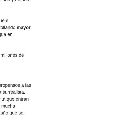
ue el 
ollando 
mayor 
gua en 
millones de 
propensos a las 
surrealista, 
ta que entran 
r mucha 
raño que se 