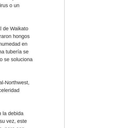
irus o un 
l de Waikato 
raron hongos 
n humedad en 
a tubería se 
o se soluciona 
al-Northwest, 
celeridad 
 la debida 
su vez, este 